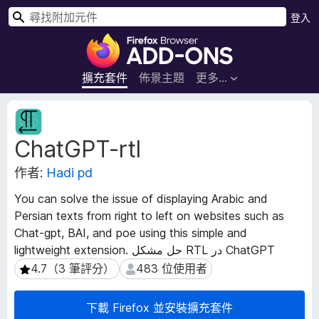
搜
登入
尋
F
i
r
擴充套件
佈景主題
更多…
e
f
擴
o
充
ChatGPT-rtl
套
x
件
瀏
作者:
Hadi pd
後
覽
設
器
You can solve the issue of displaying Arabic and
資
附
Persian texts from right to left on websites such as
料
加
Chat-gpt, BAI, and poe using this simple and
元
lightweight extension. حل مشکل RTL در ChatGPT
件
4.7（3 筆評分）
483 位使用者
4.7（3 筆評分）
483 位使用者
下載 Firefox 並安裝擴充套件