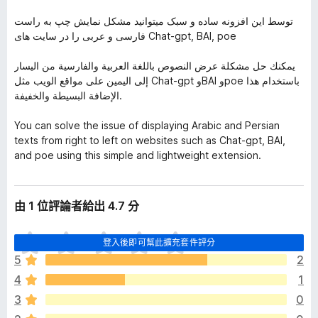
توسط این افزونه ساده و سبک میتوانید مشکل نمایش چپ به راست
فارسی و عربی را در سایت های Chat-gpt, BAI, poe
يمكنك حل مشكلة عرض النصوص باللغة العربية والفارسية من اليسار
إلى اليمين على مواقع الويب مثل Chat-gpt وBAI وpoe باستخدام هذا
الإضافة البسيطة والخفيفة.
You can solve the issue of displaying Arabic and Persian
texts from right to left on websites such as Chat-gpt, BAI,
and poe using this simple and lightweight extension.
由 1 位評論者給出 4.7 分
目
登入後即可幫此擴充套件評分
前
5
2
沒
4
1
有
評
3
0
分