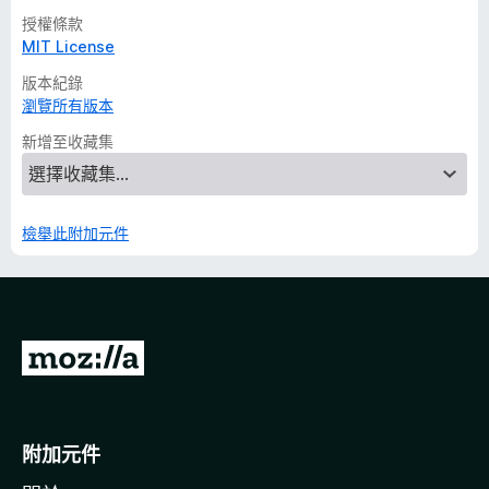
授權條款
MIT License
版本紀錄
瀏覽所有版本
新增至收藏集
檢舉此附加元件
前
往
M
o
附加元件
z