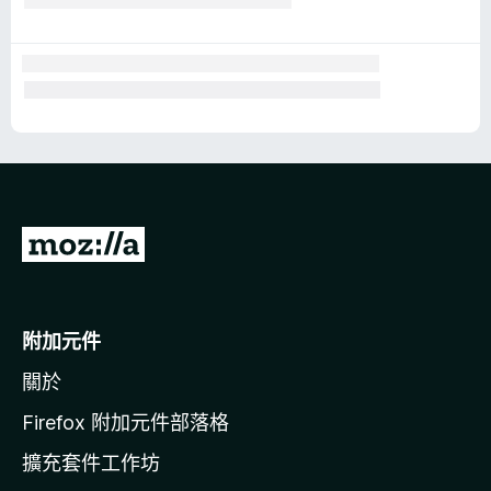
前
往
M
o
附加元件
z
關於
i
l
Firefox 附加元件部落格
l
擴充套件工作坊
a