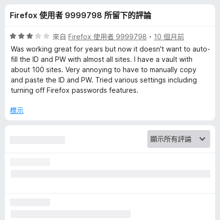
d
分
Firefox 使用者 9999798 所留下的評論
e
評
來自
Firefox 使用者 9999798
，
10 個月前
n
價
Was working great for years but now it doesn't want to auto-
3
fill the ID and PW with almost all sites. I have a vault with
分
about 100 sites. Very annoying to have to manually copy
–
，
and paste the ID and PW. Tried various settings including
滿
turning off Firefox passwords features.
免
分
5
標示
費
分
密
碼
管
理