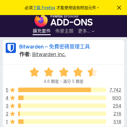
搜
登入
必須
下載 Firefox
才能使用這些附加元件。
忽
略
尋
F
此
通
i
知
r
擴充套件
佈景主題
更多…
e
f
B
Bitwarden – 免費密碼管理工具
o
作者:
Bitwarden Inc.
x
i
瀏
評
覽
t
價
器
4.6 顆星，滿分 5 顆星
4
附
w
.
5
7,742
加
6
4
600
元
a
分
件
3
254
，
滿
r
2
216
分
1
518
5