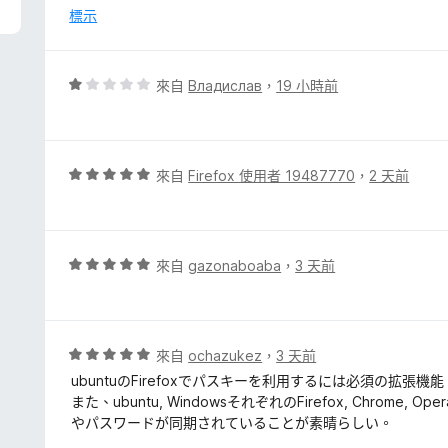
分
標示
，
滿
分
評
來自
Владислав
，
19 小時前
5
價
分
1
分
，
評
來自
Firefox 使用者 19487770
，
2 天前
滿
價
分
5
5
分
分
，
評
來自
gazonaboaba
，
3 天前
滿
價
分
5
5
分
分
，
評
來自
ochazukez
，
3 天前
滿
價
ubuntuのFirefoxでパスキーを利用するには必須の拡張機能
分
5
また、ubuntu, WindowsそれぞれのFirefox, Chr
5
分
やパスワードが同期されていることが素晴らしい。
分
，