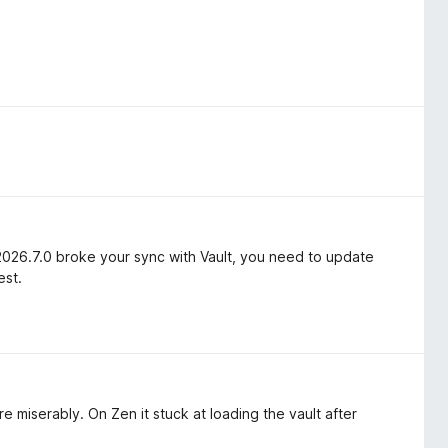
2026.7.0 broke your sync with Vault, you need to update
est.
e miserably. On Zen it stuck at loading the vault after