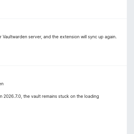
 Vaultwarden server, and the extension will sync up again.
en
n 2026.7.0, the vault remains stuck on the loading