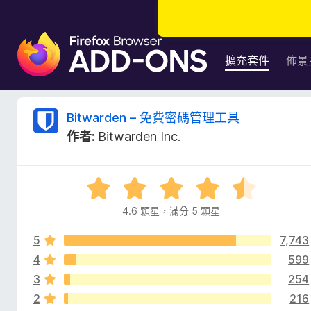
F
i
擴充套件
佈景
r
e
f
B
Bitwarden – 免費密碼管理工具
o
作者:
Bitwarden Inc.
x
i
瀏
覽
t
評
器
價
附
4.6 顆星，滿分 5 顆星
w
4
加
.
元
5
7,743
6
a
件
分
4
599
，
3
254
r
滿
2
216
分