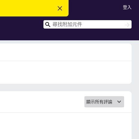
登入
忽
略
此
搜
通
搜
知
尋
尋