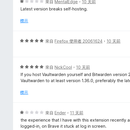
評
來自
MentalEdge
，
10 天前
5
價
Latest version breaks self-hosting.
分
1
分
標示
，
滿
分
評
來自
Firefox 使用者 20061624
，
10 天前
5
價
分
5
分
，
評
來自
NickCool
，
10 天前
滿
價
If you host Vaultwarden yourself and Bitwarden version 
分
5
Vaultwarden to at least version 1.36.0, preferably the lat
5
分
分
，
標示
滿
分
5
評
來自
Ender
，
11 天前
分
價
the experience that I have with this extension recently ar
1
logged-in, on Brave it stuck at log in screen.