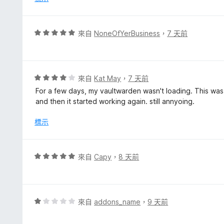
，
滿
分
評
來自
NoneOfYerBusiness
，
7 天前
5
價
分
5
分
，
評
來自
Kat May
，
7 天前
滿
價
For a few days, my vaultwarden wasn't loading. This was
分
4
and then it started working again. still annyoing.
5
分
分
，
標示
滿
分
5
評
來自
Capy
，
8 天前
分
價
5
分
，
評
來自
addons_name
，
9 天前
滿
價
分
1