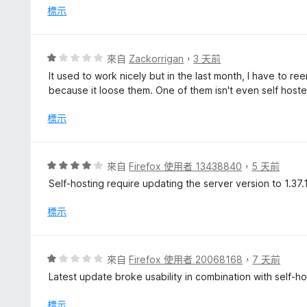
滿
標示
分
5
分
評
來自
Zackorrigan
，
3 天前
價
It used to work nicely but in the last month, I have to 
1
because it loose them. One of them isn't even self hoste
分
，
標示
滿
分
5
評
來自
Firefox 使用者 13438840
，
5 天前
分
價
Self-hosting require updating the server version to 1.37.1
4
分
標示
，
滿
分
評
來自
Firefox 使用者 20068168
，
7 天前
5
價
Latest update broke usability in combination with self-h
分
1
分
標示