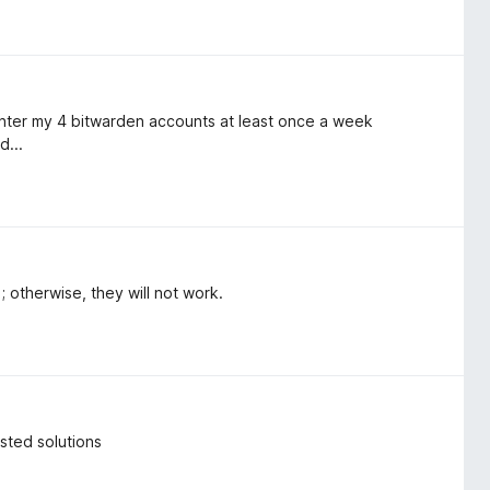
reenter my 4 bitwarden accounts at least once a week
d...
; otherwise, they will not work.
osted solutions