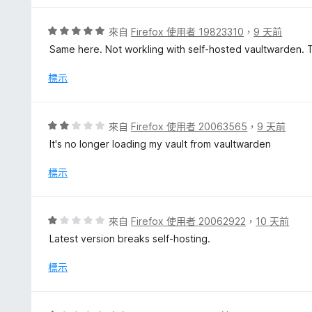
5
分
分
，
評
來自
Firefox 使用者 19823310
，
9 天前
滿
價
Same here. Not workling with self-hosted vaultwarden. Th
分
5
5
分
標示
分
，
滿
分
評
來自
Firefox 使用者 20063565
，
9 天前
5
價
It's no longer loading my vault from vaultwarden
分
2
分
標示
，
滿
分
評
來自
Firefox 使用者 20062922
，
10 天前
5
價
Latest version breaks self-hosting.
分
1
分
標示
，
滿
分