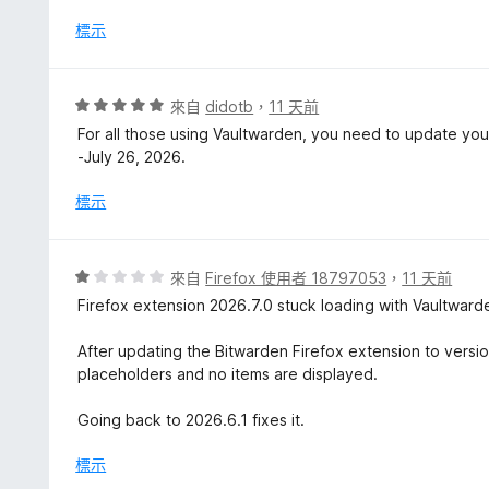
分
，
標示
滿
分
5
評
來自
didotb
，
11 天前
分
價
For all those using Vaultwarden, you need to update your
5
-July 26, 2026.
分
，
標示
滿
分
5
評
來自
Firefox 使用者 18797053
，
11 天前
分
價
Firefox extension 2026.7.0 stuck loading with Vaultward
1
分
After updating the Bitwarden Firefox extension to versio
，
placeholders and no items are displayed.
滿
分
Going back to 2026.6.1 fixes it.
5
分
標示