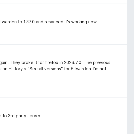
twarden to 1.37.0 and resynced it's working now.
ain. They broke it for firefox in 2026.7.0. The previous
on History > "See all versions" for Bitwarden. I'm not
 to 3rd party server