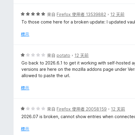
評
來自
Firefox 使用者 13539882
，
12 天前
價
To those come here for a broken update: I updated vaul
5
分
標示
，
滿
分
評
來自
potato
，
12 天前
5
價
Go back to 2026.6.1 to get it working with self-hosted ag
分
1
versions are here on the mozilla addons page under Versi
分
allowed to paste the url.
，
滿
標示
分
5
分
評
來自
Firefox 使用者 20058159
，
12 天前
價
2026.07 is broken, cannot show entries when connected
1
分
標示
，