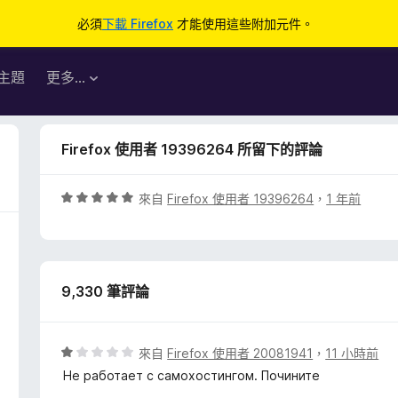
必須
下載 Firefox
才能使用這些附加元件。
主題
更多…
Firefox 使用者 19396264 所留下的評論
評
來自
Firefox 使用者 19396264
，
1 年前
價
5
分
，
9,330 筆評論
滿
分
5
分
評
來自
Firefox 使用者 20081941
，
11 小時前
價
Не работает с самохостингом. Почините
1