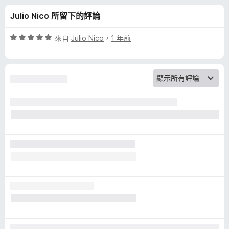
d
分
Julio Nico 所留下的評論
e
評
來自
Julio Nico
，
1 年前
n
價
5
分
–
，
滿
免
分
5
費
分
密
碼
管
理