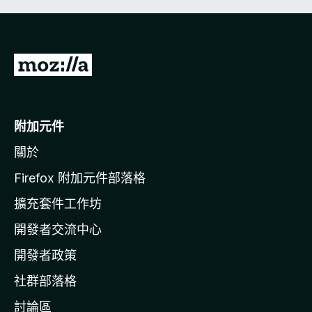
前
往
M
o
附加元件
z
關於
i
l
Firefox 附加元件部落格
l
擴充套件工作坊
a
開發者交流中心
官
網
開發者政策
社群部落格
討論區