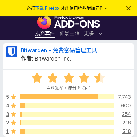
搜
登入
必須
下載 Firefox
才能使用這些附加元件。
忽
略
尋
F
此
通
i
知
r
擴充套件
佈景主題
更多…
e
f
B
Bitwarden – 免費密碼管理工具
o
作者:
Bitwarden Inc.
x
i
瀏
評
覽
t
價
器
4.6 顆星，滿分 5 顆星
4
附
w
.
5
7,743
加
6
4
600
元
a
分
件
3
254
，
滿
r
2
216
分
1
518
5