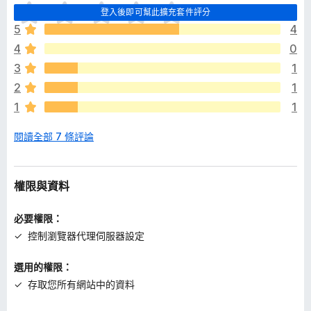
目
登入後即可幫此擴充套件評分
前
5
4
沒
4
0
有
評
3
1
分
2
1
1
1
閱讀全部 7 條評論
權限與資料
必要權限：
控制瀏覽器代理伺服器設定
選用的權限：
存取您所有網站中的資料