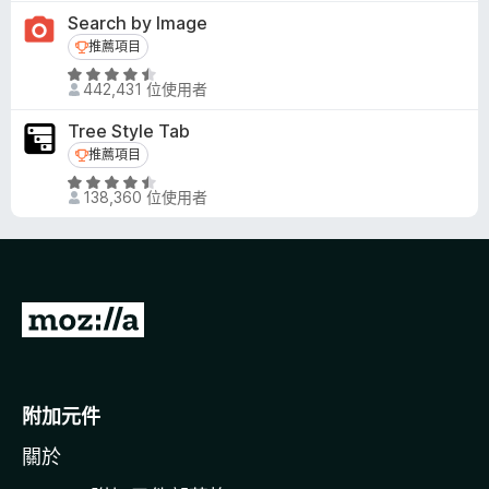
分
4
Search by Image
，
.
推薦項目
推薦項目
滿
5
分
評
分
442,431 位使用者
5
價
，
分
4
滿
Tree Style Tab
.
分
推薦項目
推薦項目
6
5
評
分
分
138,360 位使用者
價
，
4
滿
.
分
5
5
分
分
前
，
往
滿
分
M
5
o
附加元件
分
z
關於
i