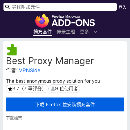
搜
登入
尋
F
i
r
擴充套件
佈景主題
更多…
e
f
擴
o
充
Best Proxy Manager
套
x
件
瀏
作者:
VPNSide
後
覽
設
器
The best anonymous proxy solution for you
資
附
3.7（7 筆評分）
9 位使用者
3.7（7 筆評分）
9 位使用者
料
加
元
下載 Firefox 並安裝擴充套件
件
下載檔案