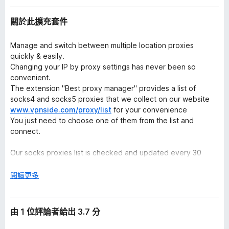
關於此擴充套件
Manage and switch between multiple location proxies
quickly & easily.
Changing your IP by proxy settings has never been so
convenient.
The extension "Best proxy manager" provides a list of
socks4 and socks5 proxies that we collect on our website
www.vpnside.com/proxy/list
for your convenience
You just need to choose one of them from the list and
connect.
Our socks proxies list is checked and updated every 30
minutes on our server.
展
閱讀更多
VPNSide is the leading resource for digital freedom. The
開
site’s mission is to help users around the world reclaim their
後
right to privacy through research, reviews, knowledge-
由 1 位評論者給出 3.7 分
sharing, investigations and direct action.