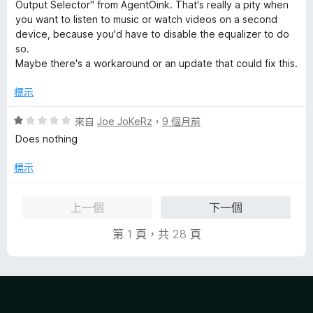
分
分
Output Selector" from AgentOink. That's really a pity when
，
5
you want to listen to music or watch videos on a second
滿
分
device, because you'd have to disable the equalizer to do
分
so.
5
Maybe there's a workaround or an update that could fix this.
分
標示
評
來自
Joe JoKeRz
，
9 個月前
價
Does nothing
1
分
標示
，
滿
上一個
下一個
分
5
第 1 頁，共 28 頁
分