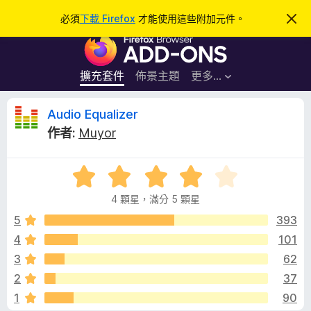
搜
登入
必須
下載 Firefox
才能使用這些附加元件。
忽
略
尋
F
此
通
i
知
r
擴充套件
佈景主題
更多…
e
f
A
Audio Equalizer
o
作者:
Muyor
x
u
瀏
評
覽
d
價
器
4 顆星，滿分 5 顆星
4
附
i
分
5
393
加
，
4
101
元
o
滿
件
3
62
分
5
E
2
37
分
1
90