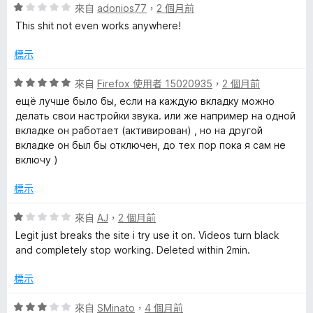
5
評
來自
adonios77
，
2 個月前
分
價
This shit not even works anywhere!
1
分
標示
，
滿
評
來自
Firefox 使用者 15020935
，
2 個月前
分
價
ещё лучше было бы, если на каждую вкладку можно
5
5
делать свои настройки звука. или же например на одной
分
分
вкладке он работает (активирован) , но на другой
，
вкладке он был бы отключен, до тех пор пока я сам не
滿
включу )
分
5
標示
分
評
來自
AJ
，
2 個月前
價
Legit just breaks the site i try use it on. Videos turn black
1
and completely stop working. Deleted within 2min.
分
，
標示
滿
分
評
來自
SMinato
，
4 個月前