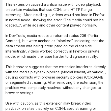
5
價
This extension caused a critical issue with video playback
分
3
on certain websites that use CDNs and HTTP Range
分
streaming. After installing it, videos would not load in Firefox
，
in normal mode, showing the error “The media could not be
滿
loaded…”, while ads and other content played normally.
分
5
In DevTools, media requests returned status 206 (Partial
分
Content), but were marked as “blocked”, indicating that the
data stream was being interrupted on the client side.
Interestingly, videos worked correctly in Firefox’s private
mode, which made the issue harder to diagnose initially.
This behavior suggests that the extension interferes directly
with the media playback pipeline (MediaElement/WebAudio),
causing conflicts with browser security policies (CORS/ORB)
or segmented streaming. After removing the extension, the
problem was completely resolved without any changes to
browser settings.
Use with caution, as this extension may break video
playback on sites that rely on CDN-based streaming or