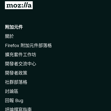
前
往
M
o
附加元件
z
關於
i
l
Firefox 附加元件部落格
l
擴充套件工作坊
a
開發者交流中心
官
網
開發者政策
社群部落格
討論區
回報 Bug
評論撰寫指南