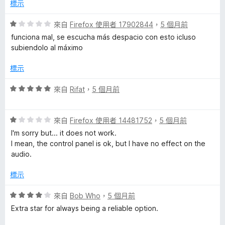
分
分
標示
，
5
滿
分
評
來自
Firefox 使用者 17902844
，
5 個月前
分
價
funciona mal, se escucha más despacio con esto icluso
5
1
subiendolo al máximo
分
分
，
標示
滿
分
評
來自
Rifat
，
5 個月前
5
價
分
5
評
分
來自
Firefox 使用者 14481752
，
5 個月前
價
，
I'm sorry but... it does not work.
1
滿
I mean, the control panel is ok, but I have no effect on the
分
分
audio.
，
5
滿
分
標示
分
5
評
來自
Bob Who
，
5 個月前
分
價
Extra star for always being a reliable option.
4