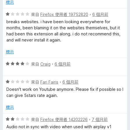
分
標示
，
滿
評
來自
Firefox 使用者 19752820
，
6 個月前
分
價
breaks websites. i have been looking everywhere for
5
1
months, been blaming it on the websites themselves, but it
分
分
had been this extension all along. i do not recommend this,
，
and will never install it again.
滿
分
標示
5
分
評
來自
Craig
，
6 個月前
價
4
評
分
來自
Fari Fairis
，
6 個月前
價
，
Doesn't work on Youtube anymore. Please fix if possible so I
1
滿
can give 5stars rate again.
分
分
，
5
標示
滿
分
分
評
來自
Firefox 使用者 14202226
，
7 個月前
5
價
Audio not in sync with video when used with airplay v1