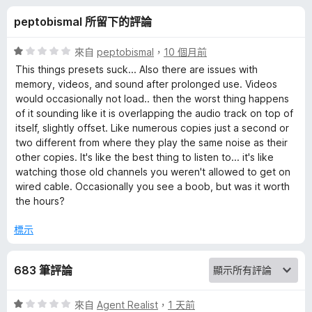
q
peptobismal 所留下的評論
u
評
來自
peptobismal
，
10 個月前
a
價
This things presets suck... Also there are issues with
1
memory, videos, and sound after prolonged use. Videos
分
would occasionally not load.. then the worst thing happens
l
，
of it sounding like it is overlapping the audio track on top of
滿
itself, slightly offset. Like numerous copies just a second or
i
分
two different from where they play the same noise as their
5
other copies. It's like the best thing to listen to... it's like
z
分
watching those old channels you weren't allowed to get on
wired cable. Occasionally you see a boob, but was it worth
e
the hours?
標示
r
的
683 筆評論
評
評
來自
Agent Realist
，
1 天前