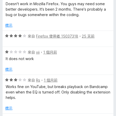
價
Doesn't work in Mozilla Firefox. You guys may need some
論
1
better developers. It's been 2 months. There's probably a
分
bug or bugs somewhere within the coding.
，
滿
標示
分
5
評
來自
Firefox 使用者 15037318
，
25 天前
分
價
4
評
分
來自
vii
，
1 個月前
價
，
It does not work
1
滿
分
分
標示
，
5
滿
分
評
來自
Rs
，
1 個月前
分
價
Works fine on YouTube, but breaks playback on Bandcamp
5
3
even when the EQ is turned off. Only disabling the extension
分
分
helps.
，
滿
標示
分