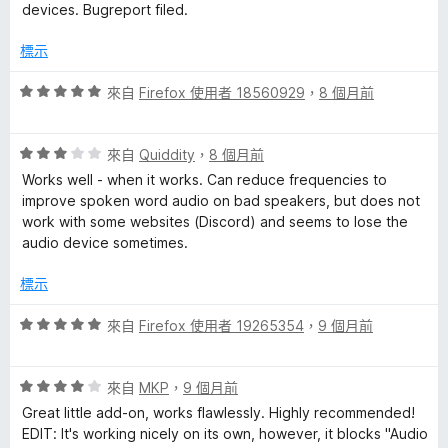
分
2
devices. Bugreport filed.
分
，
標示
滿
分
評
來自
Firefox 使用者 18560929
，
8 個月前
5
價
分
5
評
分
來自
Quiddity
，
8 個月前
價
，
Works well - when it works. Can reduce frequencies to
3
滿
improve spoken word audio on bad speakers, but does not
分
分
work with some websites (Discord) and seems to lose the
，
5
audio device sometimes.
滿
分
分
標示
5
分
評
來自
Firefox 使用者 19265354
，
9 個月前
價
5
評
分
來自
MKP
，
9 個月前
價
，
Great little add-on, works flawlessly. Highly recommended!
4
滿
EDIT: It's working nicely on its own, however, it blocks "Audio