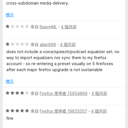
cross-subdomain media delivery.
標示
評
來自
RaaynML
，
4 個月前
價
1
評
分
來自
allan999
，
4 個月前
價
，
does not include a voice/speech/podcast equalizer set. no
1
滿
way to import equalizers nor sync them to my firefox
分
分
account - so re-entering a preset visually on 5 firefoxes
，
5
after each major firefox upgrade is not sustainable
滿
分
分
標示
5
分
評
來自
Firefox 使用者 15954869
，
4 個月前
價
4
評
分
來自
Firefox 使用者 19655357
，
4 個月前
價
，
fine
5
滿