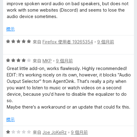
3
滿
improve spoken word audio on bad speakers, but does not
分
分
work with some websites (Discord) and seems to lose the
，
5
audio device sometimes.
滿
分
分
標示
5
分
評
來自
Firefox 使用者 19265354
，
9 個月前
價
5
評
分
來自
MKP
，
9 個月前
價
，
Great little add-on, works flawlessly. Highly recommended!
4
滿
EDIT: It's working nicely on its own, however, it blocks "Audio
分
分
Output Selector" from AgentOink. That's really a pity when
，
5
you want to listen to music or watch videos on a second
滿
分
device, because you'd have to disable the equalizer to do
分
so.
5
Maybe there's a workaround or an update that could fix this.
分
標示
評
來自
Joe JoKeRz
，
9 個月前