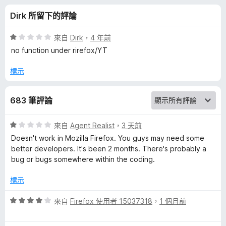
q
Dirk 所留下的評論
u
評
來自
Dirk
，
4 年前
a
價
no function under rirefox/YT
1
分
標示
l
，
滿
i
683 筆評論
分
5
z
分
評
來自
Agent Realist
，
3 天前
價
Doesn't work in Mozilla Firefox. You guys may need some
e
1
better developers. It's been 2 months. There's probably a
分
bug or bugs somewhere within the coding.
，
r
滿
標示
分
的
5
評
來自
Firefox 使用者 15037318
，
1 個月前
分
價
評
4