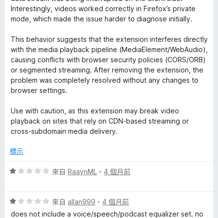
Interestingly, videos worked correctly in Firefox’s private
mode, which made the issue harder to diagnose initially.
This behavior suggests that the extension interferes directly
with the media playback pipeline (MediaElement/WebAudio),
causing conflicts with browser security policies (CORS/ORB)
or segmented streaming. After removing the extension, the
problem was completely resolved without any changes to
browser settings.
Use with caution, as this extension may break video
playback on sites that rely on CDN-based streaming or
cross-subdomain media delivery.
標示
評
來自
RaaynML
，
4 個月前
價
1
評
分
來自
allan999
，
4 個月前
價
，
does not include a voice/speech/podcast equalizer set. no