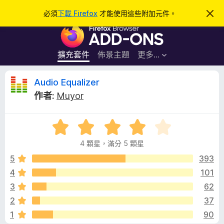
搜
登入
必須
下載 Firefox
才能使用這些附加元件。
忽
略
尋
F
此
通
i
知
r
擴充套件
佈景主題
更多…
e
f
A
Audio Equalizer
o
作者:
Muyor
x
u
瀏
評
覽
d
價
器
4 顆星，滿分 5 顆星
4
附
i
分
5
393
加
，
4
101
元
o
滿
件
3
62
分
5
E
2
37
分
1
90