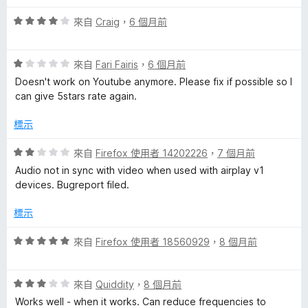
5
分
評
來自
Craig
，
6 個月前
價
4
評
分
來自
Fari Fairis
，
6 個月前
價
，
Doesn't work on Youtube anymore. Please fix if possible so I
1
滿
can give 5stars rate again.
分
分
，
5
標示
滿
分
分
評
來自
Firefox 使用者 14202226
，
7 個月前
5
價
Audio not in sync with video when used with airplay v1
分
2
devices. Bugreport filed.
分
，
標示
滿
分
評
來自
Firefox 使用者 18560929
，
8 個月前
5
價
分
5
評
分
來自
Quiddity
，
8 個月前
價
，
Works well - when it works. Can reduce frequencies to