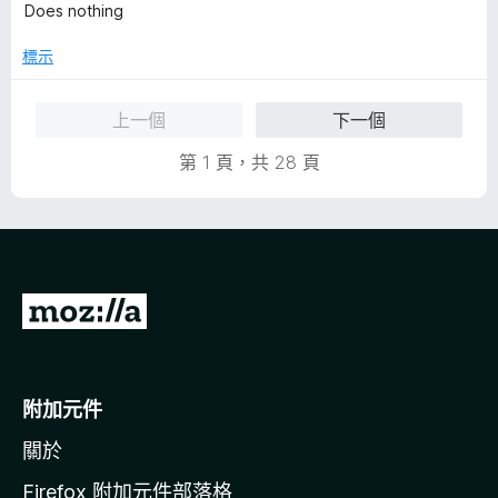
價
Does nothing
1
分
標示
，
滿
上一個
下一個
分
5
第 1 頁，共 28 頁
分
前
往
M
o
附加元件
z
關於
i
l
Firefox 附加元件部落格