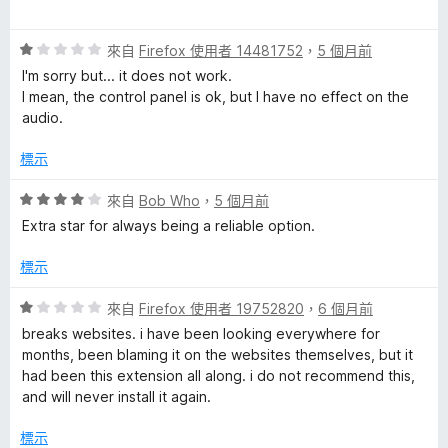
5
價
分
5
評
分
來自
Firefox 使用者 14481752
，
5 個月前
價
，
I'm sorry but... it does not work.
1
滿
I mean, the control panel is ok, but I have no effect on the
分
分
audio.
，
5
滿
分
標示
分
5
評
來自
Bob Who
，
5 個月前
分
價
Extra star for always being a reliable option.
4
分
標示
，
滿
評
來自
Firefox 使用者 19752820
，
6 個月前
分
價
breaks websites. i have been looking everywhere for
5
1
months, been blaming it on the websites themselves, but it
分
分
had been this extension all along. i do not recommend this,
，
and will never install it again.
滿
分
標示