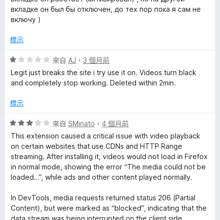
，
вкладке он был бы отключен, до тех пор пока я сам не
滿
включу )
分
5
標示
分
評
來自
AJ
，
3 個月前
價
Legit just breaks the site i try use it on. Videos turn black
1
and completely stop working. Deleted within 2min.
分
，
標示
滿
分
評
來自
SMinato
，
4 個月前
5
價
This extension caused a critical issue with video playback
分
3
on certain websites that use CDNs and HTTP Range
分
streaming. After installing it, videos would not load in Firefox
，
in normal mode, showing the error “The media could not be
滿
loaded…”, while ads and other content played normally.
分
5
In DevTools, media requests returned status 206 (Partial
分
Content), but were marked as “blocked”, indicating that the
data stream was being interrupted on the client side.