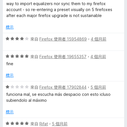
1
滿
way to import equalizers nor sync them to my firefox
分
分
account - so re-entering a preset visually on 5 firefoxes
，
5
after each major firefox upgrade is not sustainable
滿
分
分
標示
5
分
評
來自
Firefox 使用者 15954869
，
4 個月前
價
4
評
分
來自
Firefox 使用者 19655357
，
4 個月前
價
，
fine
5
滿
分
分
標示
，
5
滿
分
評
來自
Firefox 使用者 17902844
，
5 個月前
分
價
funciona mal, se escucha más despacio con esto icluso
5
1
subiendolo al máximo
分
分
，
標示
滿
分
評
來自
Rifat
，
5 個月前