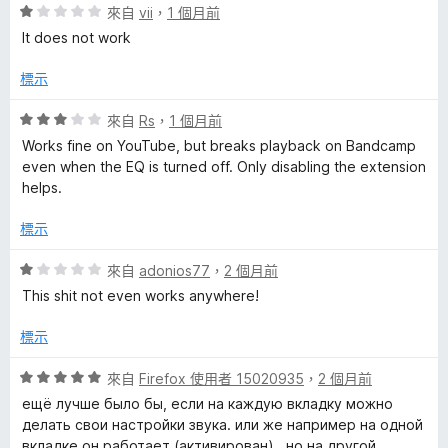
評
分
來自
vii
，
1 個月前
論
價
，
It does not work
1
滿
分
分
標示
，
5
滿
分
評
來自
Rs
，
1 個月前
分
價
Works fine on YouTube, but breaks playback on Bandcamp
5
3
even when the EQ is turned off. Only disabling the extension
分
分
helps.
，
滿
標示
分
5
評
來自
adonios77
，
2 個月前
分
價
This shit not even works anywhere!
1
分
標示
，
滿
評
來自
Firefox 使用者 15020935
，
2 個月前
分
價
ещё лучше было бы, если на каждую вкладку можно
5
5
делать свои настройки звука. или же например на одной
分
分
вкладке он работает (активирован) , но на другой