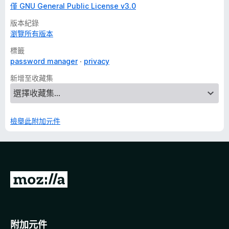
僅 GNU General Public License v3.0
版本紀錄
瀏覽所有版本
標籤
password manager
privacy
新增至收藏集
檢舉此附加元件
前
往
M
o
附加元件