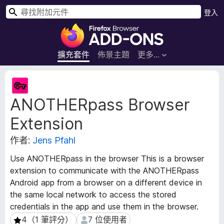
搜
登入
尋
F
i
r
擴充套件
佈景主題
更多…
e
f
擴
o
充
ANOTHERpass Browser
套
x
件
瀏
Extension
後
覽
設
器
作者:
Jens Pfahl
資
附
料
Use ANOTHERpass in the browser This is a browser
加
extension to communicate with the ANOTHERpass
元
Android app from a browser on a different device in
件
the same local network to access the stored
credentials in the app and use them in the browser.
4（1 筆評分）
7 位使用者
4（1 筆評分）
7 位使用者