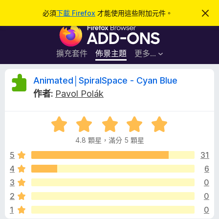
搜
登入
必須
下載 Firefox
才能使用這些附加元件。
忽
略
尋
F
此
通
i
知
r
擴充套件
佈景主題
更多…
e
f
A
Animated│SpiralSpace - Cyan Blue
o
作者:
Pavol Polák
x
n
瀏
評
覽
i
價
器
4.8 顆星，滿分 5 顆星
4
附
m
.
5
31
加
8
4
6
元
a
分
件
3
0
，
滿
t
2
0
分
1
0
5