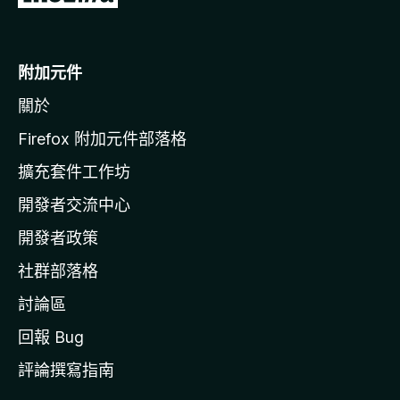
往
M
o
附加元件
z
關於
i
l
Firefox 附加元件部落格
l
擴充套件工作坊
a
開發者交流中心
官
網
開發者政策
社群部落格
討論區
回報 Bug
評論撰寫指南