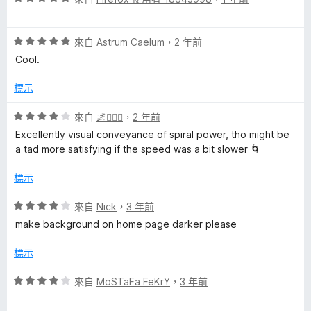
B
價
，
5
5
滿
分
評
分
來自
Astrum Caelum
，
2 年前
分
l
價
，
5
Cool.
5
滿
分
u
分
分
標示
，
5
e
滿
分
評
來自
🌌🧙🏾‍♂️
，
2 年前
分
價
Excellently visual conveyance of spiral power, tho might be
的
5
4
a tad more satisfying if the speed was a bit slower 🌀
分
分
，
評
標示
滿
分
評
來自
Nick
，
3 年前
論
5
價
make background on home page darker please
分
4
分
標示
，
滿
評
來自
MoSTaFa FeKrY
，
3 年前
分
價
5
4