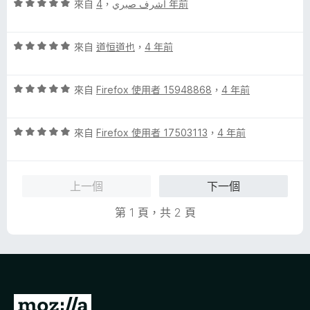
評
分
來自
，
أشرف صبري
4 年前
分
價
，
5
5
滿
分
評
分
來自
道恒道也
，
4 年前
分
價
，
5
5
滿
分
評
分
來自
Firefox 使用者 15948868
，
4 年前
分
價
，
5
5
滿
分
評
分
來自
Firefox 使用者 17503113
，
4 年前
分
價
，
5
5
滿
分
分
分
上一個
下一個
，
5
滿
分
第 1 頁，共 2 頁
分
5
分
前