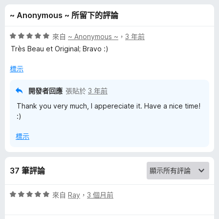
e
分
~ Anonymous ~ 所留下的評論
d
評
來自
~ Anonymous ~
，
3 年前
│
價
Très Beau et Original; Bravo :)
5
分
標示
S
，
滿
開發者回應
張貼於
3 年前
p
分
Thank you very much, I appereciate it. Have a nice time!
5
:)
i
分
標示
r
a
37 筆評論
l
評
來自
Ray
，
3 個月前
價
S
5