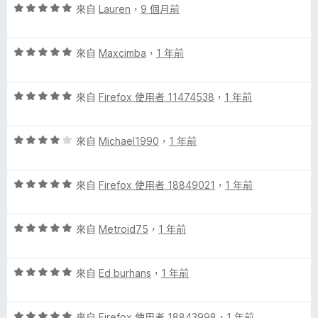
評
分
來自
Lauren
，
9 個月前
p
價
，
5
滿
評
分
來自
Maxcimba
，
1 年前
分
a
價
，
5
5
滿
分
c
評
分
來自
Firefox 使用者 11474538
，
1 年前
分
價
，
5
e
5
滿
分
評
分
來自
Michael1990
，
1 年前
分
價
，
5
-
4
滿
分
評
分
來自
Firefox 使用者 18849021
，
1 年前
分
C
價
，
5
5
滿
分
y
評
分
來自
Metroid75
，
1 年前
分
價
，
5
5
滿
分
a
評
分
來自
Ed burhans
，
1 年前
分
價
，
5
n
5
滿
分
評
分
來自
Firefox 使用者 18843998
，
1 年前
分