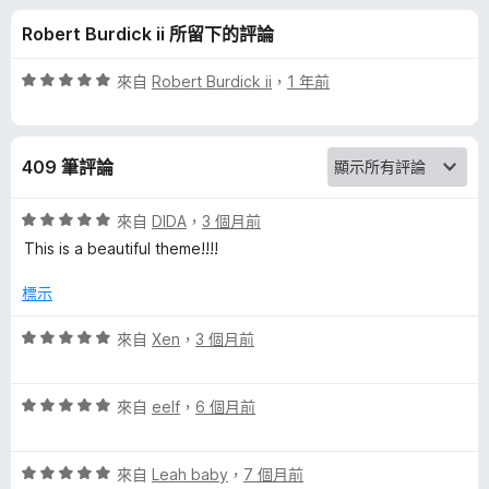
e
分
Robert Burdick ii 所留下的評論
d
評
來自
Robert Burdick ii
，
1 年前
K
價
5
分
i
409 筆評論
，
滿
m
分
評
來自
DIDA
，
3 個月前
5
價
This is a beautiful theme!!!!
i
分
5
分
標示
，
n
滿
評
來自
Xen
，
3 個月前
分
價
o
5
5
分
評
分
來自
eelf
，
6 個月前
N
價
，
5
滿
a
評
分
來自
Leah baby
，
7 個月前
分