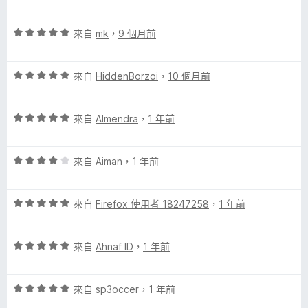
價
，
5
5
滿
分
w
評
分
來自
mk
，
9 個月前
分
價
，
5
a
5
滿
分
評
分
來自
HiddenBorzoi
，
10 個月前
分
的
價
，
5
5
滿
分
評
分
來自
Almendra
，
1 年前
分
評
價
，
5
5
滿
分
論
評
分
來自
Aiman
，
1 年前
分
價
，
5
4
滿
分
評
分
來自
Firefox 使用者 18247258
，
1 年前
分
價
，
5
5
滿
分
評
分
來自
Ahnaf ID
，
1 年前
分
價
，
5
5
滿
分
評
分
來自
sp3occer
，
1 年前
分
價
，
5