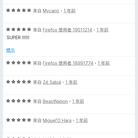
5
滿
分
評
分
來自
Mycario
，
1 年前
分
價
，
5
5
滿
分
評
分
來自
Firefox 使用者 19011214
，
1 年前
分
價
，
5
SUPER !!!!!!
5
滿
分
分
分
標示
，
5
滿
分
評
來自
Firefox 使用者 18991774
，
1 年前
分
價
5
5
分
評
分
來自
Zé Sabiá
，
1 年前
價
，
5
滿
評
分
來自
BeastNation
，
1 年前
分
價
，
5
5
滿
分
評
分
來自
Miguel'O Hara
，
1 年前
分
價
，
5
5
滿
分