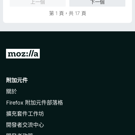
上一個
下一個
，
5
滿
分
第 1 頁，共 17 頁
分
5
分
前
往
M
o
附加元件
z
關於
i
l
Firefox 附加元件部落格
l
擴充套件工作坊
a
開發者交流中心
官
網