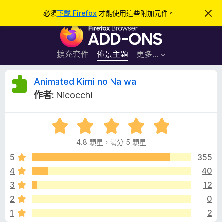
搜
登入
必須
下載 Firefox
才能使用這些附加元件。
忽
略
尋
F
此
通
i
知
r
擴充套件
佈景主題
更多…
e
f
A
Animated Kimi no Na wa
o
作者:
Nicocchi
x
n
瀏
評
覽
i
價
器
4.8 顆星，滿分 5 顆星
4
附
m
.
5
355
加
8
4
40
元
a
分
件
3
12
，
滿
t
2
0
分
1
2
5