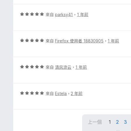
5
5
分
分
，
評
來自
parksy41
，
1 年前
滿
價
分
5
5
分
分
，
評
來自
Firefox 使用者 18830905
，
1 年前
滿
價
分
5
5
分
分
，
評
來自
清风流云
，
1 年前
滿
價
分
5
5
分
分
，
評
來自
Estela
，
2 年前
滿
價
分
5
5
分
分
，
上一個
1
2
3
滿
分