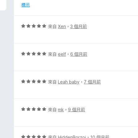
分
標示
，
滿
分
評
來自
Xen
，
3 個月前
5
價
分
5
分
，
評
來自
eelf
，
6 個月前
滿
價
分
5
5
分
分
，
評
來自
Leah baby
，
7 個月前
滿
價
分
5
5
分
分
，
評
來自
mk
，
9 個月前
滿
價
分
5
5
分
分
，
評
來自
HiddenBorzoi
，
10 個月前