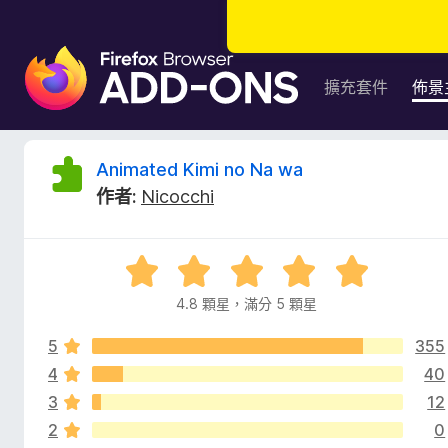
F
i
擴充套件
佈景
r
e
f
A
Animated Kimi no Na wa
o
作者:
Nicocchi
x
n
瀏
覽
i
評
器
價
附
4.8 顆星，滿分 5 顆星
m
4
加
.
元
5
355
8
a
件
分
4
40
，
3
12
t
滿
2
0
分