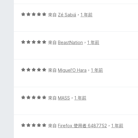
5
分
分
，
評
來自
Zé Sabiá
，
1 年前
滿
價
分
5
5
分
分
，
評
來自
BeastNation
，
1 年前
滿
價
分
5
5
分
分
，
評
來自
Miguel'O Hara
，
1 年前
滿
價
分
5
5
分
分
，
評
來自
MASS
，
1 年前
滿
價
分
5
5
分
分
，
評
來自
Firefox 使用者 6487752
，
1 年前
滿
價
分