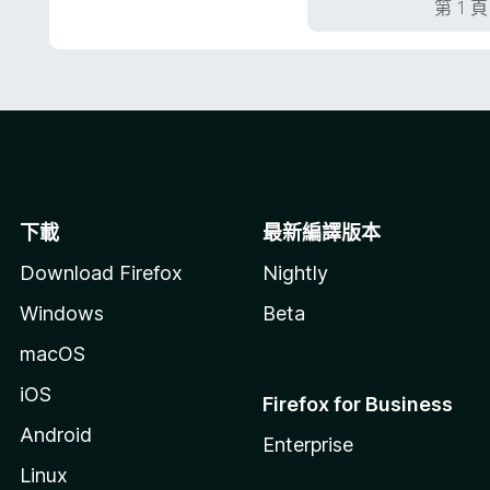
第 1 
5
分
下載
最新編譯版本
Download Firefox
Nightly
Windows
Beta
macOS
iOS
Firefox for Business
Android
Enterprise
Linux