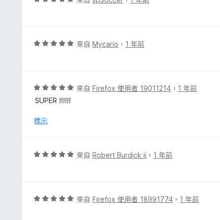
滿
價
分
5
5
分
分
，
評
來自
Mycario
，
1 年前
滿
價
分
5
5
分
分
，
評
來自
Firefox 使用者 19011214
，
1 年前
滿
價
SUPER !!!!!!
分
5
5
分
標示
分
，
滿
分
評
來自
Robert Burdick ii
，
1 年前
5
價
分
5
分
，
評
來自
Firefox 使用者 18991774
，
1 年前
滿
價
分
5