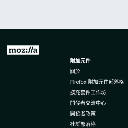
前
往
附加元件
M
關於
o
z
Firefox 附加元件部落格
i
擴充套件工作坊
l
l
開發者交流中心
a
開發者政策
官
社群部落格
網