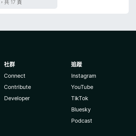
頁，共 17 頁
社群
追蹤
Connect
Instagram
Contribute
YouTube
Developer
TikTok
Bluesky
Podcast