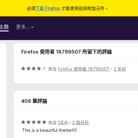
必須
下載 Firefox
才能使用這些附加元件。
主題
更多…
Firefox 使用者 18799507 所留下的評論
評
來自
Firefox 使用者 18799507
，
2 年前
價
4
分
，
409 筆評論
滿
分
5
分
評
來自
DIDA
，
3 個月前
價
This is a beautiful theme!!!!
5