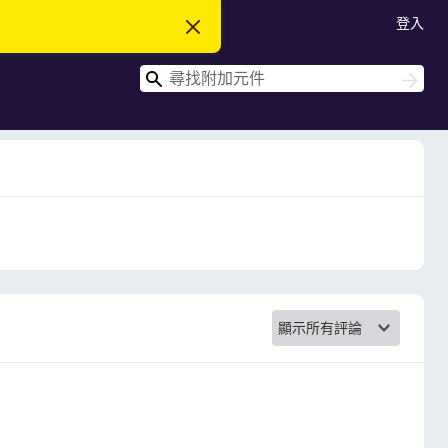
登入
忽
略
此
搜
通
搜
知
尋
尋