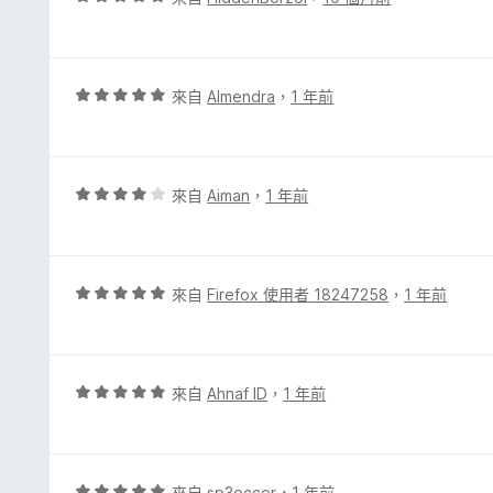
滿
價
分
5
5
分
分
，
評
來自
Almendra
，
1 年前
滿
價
分
5
5
分
分
，
評
來自
Aiman
，
1 年前
滿
價
分
4
5
分
分
，
評
來自
Firefox 使用者 18247258
，
1 年前
滿
價
分
5
5
分
分
，
評
來自
Ahnaf ID
，
1 年前
滿
價
分
5
5
分
分
，
評
來自
sp3occer
，
1 年前