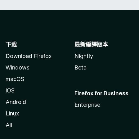
下載
最新編譯版本
Download Firefox
Nightly
Windows
Beta
macOS
iOS
Firefox for Business
Android
Enterprise
Linux
All