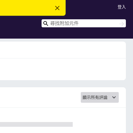
登入
忽
略
此
搜
通
搜
知
尋
尋