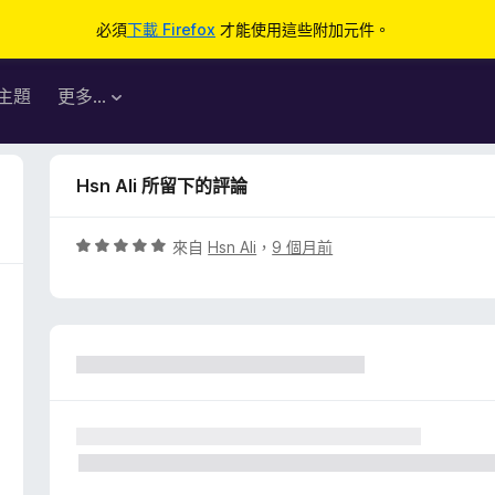
必須
下載 Firefox
才能使用這些附加元件。
主題
更多…
Hsn Ali 所留下的評論
評
來自
Hsn Ali
，
9 個月前
價
5
分
，
滿
分
5
分