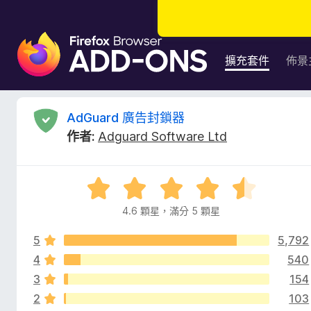
F
i
擴充套件
佈景
r
e
f
A
AdGuard 廣告封鎖器
o
作者:
Adguard Software Ltd
x
d
瀏
覽
G
評
器
價
附
4.6 顆星，滿分 5 顆星
u
4
加
.
元
5
5,792
6
a
件
分
4
540
，
3
154
r
滿
2
103
分