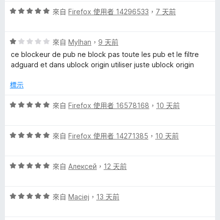
5
滿
分
評
分
來自
Firefox 使用者 14296533
，
7 天前
分
價
，
5
5
滿
分
評
分
來自
Mylhan
，
9 天前
分
價
，
5
ce blockeur de pub ne block pas toute les pub et le filtre
1
滿
分
adguard et dans ublock origin utiliser juste ublock origin
分
分
，
5
標示
滿
分
分
評
來自
Firefox 使用者 16578168
，
10 天前
5
價
分
5
評
分
來自
Firefox 使用者 14271385
，
10 天前
價
，
5
滿
評
分
來自
Алексей
，
12 天前
分
價
，
5
5
滿
分
評
分
來自
Maciej
，
13 天前
分
價
，
5
5
滿
分