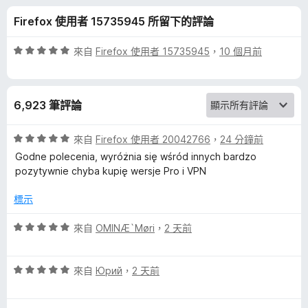
d
分
Firefox 使用者 15735945 所留下的評論
廣
評
來自
Firefox 使用者 15735945
，
10 個月前
告
價
5
分
封
6,923 筆評論
，
滿
鎖
分
評
來自
Firefox 使用者 20042766
，
24 分鐘前
5
價
Godne polecenia, wyróżnia się wśród innych bardzo
器
分
5
pozytywnie chyba kupię wersje Pro i VPN
分
，
的
標示
滿
分
評
來自
OMINÆ`Møri
，
2 天前
評
5
價
分
5
論
評
分
來自
Юрий
，
2 天前
價
，
5
滿