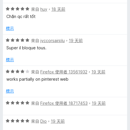
5
滿
評
分
來自
huy
，
18 天前
分
價
，
5
Chặn qc rất tốt
5
滿
分
分
分
標示
，
5
滿
分
評
來自
jvccorsairplu
，
19 天前
分
價
Super il bloque tous.
5
5
分
分
標示
，
滿
評
來自
Firefox 使用者 13561932
，
19 天前
分
價
works partially on pinterest web
5
4
分
分
標示
，
滿
評
來自
Firefox 使用者 18717453
，
19 天前
分
價
5
5
分
評
分
來自
Dio
，
19 天前
價
，