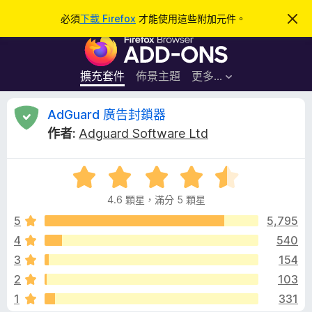
搜
登入
必須
下載 Firefox
才能使用這些附加元件。
忽
略
尋
F
此
通
i
知
r
擴充套件
佈景主題
更多…
e
f
A
AdGuard 廣告封鎖器
o
作者:
Adguard Software Ltd
x
d
瀏
評
覽
G
價
器
4.6 顆星，滿分 5 顆星
4
附
u
.
5
5,795
加
6
4
540
元
a
分
件
3
154
，
滿
r
2
103
分
1
331
5