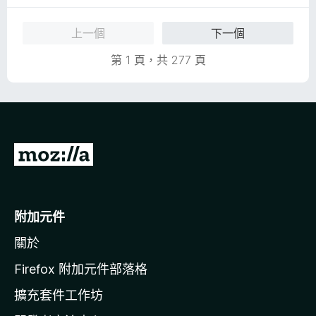
5
滿
分
分
上一個
下一個
，
5
滿
分
第 1 頁，共 277 頁
分
5
分
前
往
M
o
附加元件
z
關於
i
l
Firefox 附加元件部落格
l
擴充套件工作坊
a