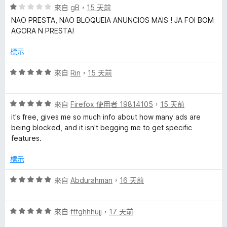
評
分
來自
gB
，
15 天前
分
價
，
5
NAO PRESTA, NAO BLOQUEIA ANUNCIOS MAIS ! JA FOI BOM
1
滿
分
AGORA N PRESTA!
分
分
，
5
標示
滿
分
分
評
來自
Rin
，
15 天前
5
價
分
5
評
分
來自
Firefox 使用者 19814105
，
15 天前
價
，
it's free, gives me so much info about how many ads are
5
滿
being blocked, and it isn't begging me to get specific
分
分
features.
，
5
滿
分
標示
分
5
評
來自
Abdurahman
，
16 天前
分
價
5
評
分
來自
fffghhhujj
，
17 天前
價
，