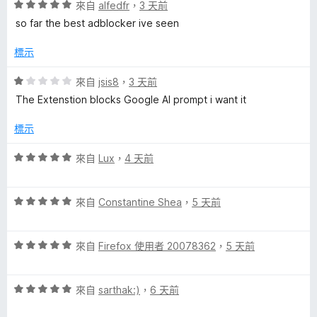
評
分
來自
alfedfr
，
3 天前
分
價
，
5
so far the best adblocker ive seen
5
滿
分
分
分
標示
，
5
滿
分
評
來自
jsis8
，
3 天前
分
價
The Extenstion blocks Google AI prompt i want it
5
1
分
分
標示
，
滿
評
來自
Lux
，
4 天前
分
價
5
5
分
評
分
來自
Constantine Shea
，
5 天前
價
，
5
滿
評
分
來自
Firefox 使用者 20078362
，
5 天前
分
價
，
5
5
滿
分
評
分
來自
sarthak:)
，
6 天前
分
價
，
5