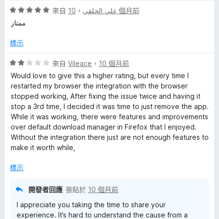
分
評
來自
，
علي الخلقي
10 個月前
5
價
ممتاز
分
5
分
標示
，
滿
評
來自
Vileace
，
10 個月前
分
價
Would love to give this a higher rating, but every time I
5
2
restarted my browser the integration with the browser
分
分
stopped working, After fixing the issue twice and having it
，
stop a 3rd time, I decided it was time to just remove the app.
滿
While it was working, there were features and improvements
分
over default download manager in Firefox that I enjoyed.
5
Without the integration there just are not enough features to
分
make it worth while,
標示
開發者回應
張貼於
10 個月前
I appreciate you taking the time to share your
experience. It’s hard to understand the cause from a