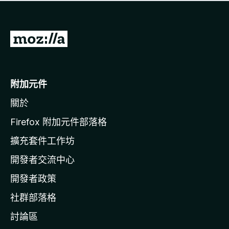
前
往
M
o
附加元件
z
關於
i
l
Firefox 附加元件部落格
l
擴充套件工作坊
a
開發者交流中心
官
網
開發者政策
社群部落格
討論區