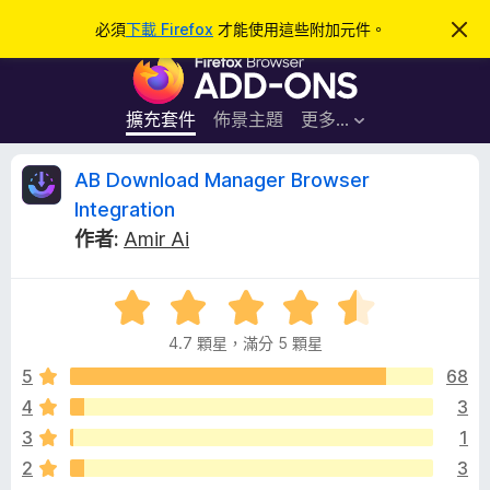
搜
登入
必須
下載 Firefox
才能使用這些附加元件。
忽
略
尋
F
此
通
i
知
r
擴充套件
佈景主題
更多…
e
f
A
AB Download Manager Browser
o
Integration
x
B
作者:
Amir Ai
瀏
覽
D
器
評
價
附
o
4.7 顆星，滿分 5 顆星
4
加
.
5
68
元
w
7
件
4
3
分
n
3
1
，
滿
2
3
分