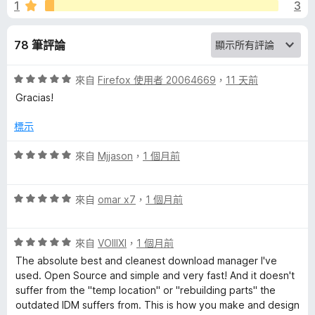
l
1
3
5
分
o
78 筆評論
a
評
來自
Firefox 使用者 20064669
，
11 天前
價
Gracias!
d
5
分
標示
M
，
滿
評
來自
Mjjason
，
1 個月前
a
分
價
5
5
分
評
分
來自
omar x7
，
1 個月前
n
價
，
5
滿
a
評
分
來自
VOIIIXI
，
1 個月前
分
價
，
5
The absolute best and cleanest download manager I've
g
5
滿
分
used. Open Source and simple and very fast! And it doesn't
分
分
suffer from the "temp location" or "rebuilding parts" the
，
5
e
outdated IDM suffers from. This is how you make and design