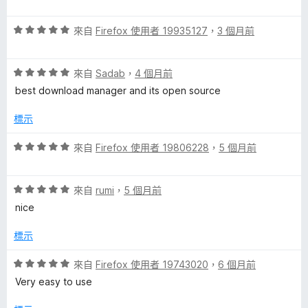
價
n
5
評
分
來自
Firefox 使用者 19935127
，
3 個月前
t
價
，
5
滿
評
分
來自
Sadab
，
4 個月前
分
e
價
，
5
best download manager and its open source
5
滿
分
g
分
分
標示
，
5
r
滿
分
評
來自
Firefox 使用者 19806228
，
5 個月前
分
價
5
a
5
分
評
分
來自
rumi
，
5 個月前
價
，
nice
t
5
滿
分
分
標示
i
，
5
滿
分
評
來自
Firefox 使用者 19743020
，
6 個月前
o
分
價
Very easy to use
5
5
分
分