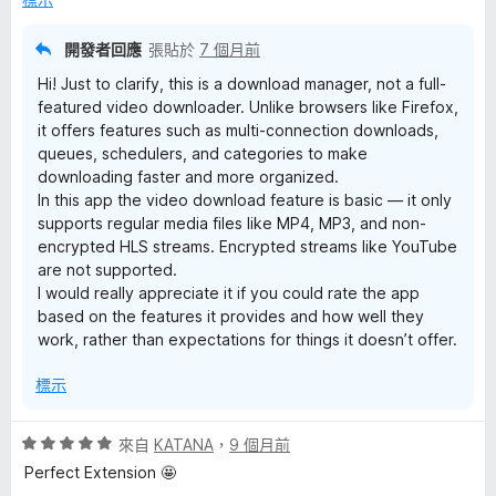
5
分
開發者回應
張貼於
7 個月前
Hi! Just to clarify, this is a download manager, not a full-
featured video downloader. Unlike browsers like Firefox,
it offers features such as multi-connection downloads,
queues, schedulers, and categories to make
downloading faster and more organized.
In this app the video download feature is basic — it only
supports regular media files like MP4, MP3, and non-
encrypted HLS streams. Encrypted streams like YouTube
are not supported.
I would really appreciate it if you could rate the app
based on the features it provides and how well they
work, rather than expectations for things it doesn’t offer.
標示
評
來自
KATANA
，
9 個月前
價
Perfect Extension 🤩
5