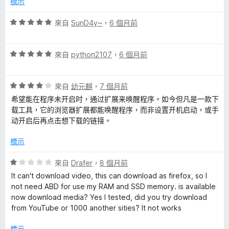
n
標示
，
滿
評
來自
SunD4y~
，
6 個月前
的
分
價
5
5
評
分
評
分
來自
python2107
，
6 個月前
價
，
論
5
滿
評
分
來自
幼元麒
，
7 個月前
分
價
，
5
希望能在程序未开启时，通过扩展来唤醒程序。如今但凡是一款下
4
滿
分
载工具，它的浏览器扩展都能唤醒程序，而非设置开机启动，或手
分
分
动开启后再点击想下载的链接。
，
5
滿
分
標示
分
5
評
來自
Drafer
，
8 個月前
分
價
It can't download video, this can download as firefox, so I
1
not need ABD for use my RAM and SSD memory. is available
分
now download media? Yes I tested, did you try download
，
from YouTube or 1000 another sities? It not works
滿
分
標示