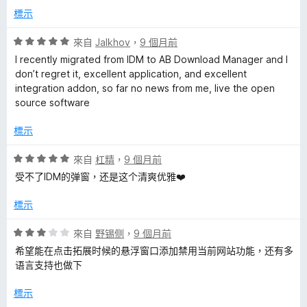
分
標示
，
滿
評
來自
Jalkhov
，
9 個月前
分
價
I recently migrated from IDM to AB Download Manager and I
5
5
don’t regret it, excellent application, and excellent
分
分
integration addon, so far no news from me, live the open
，
source software
滿
分
標示
5
分
評
來自
杠精
，
9 個月前
價
受不了IDM的弹窗，还是这个清爽优雅❤️
5
分
標示
，
滿
評
來自
野锡侧
，
9 個月前
分
價
希望能在点击拓展时候的悬浮窗口添加禁用当前网站功能，还有多
5
3
语言支持也做下
分
分
，
標示
滿