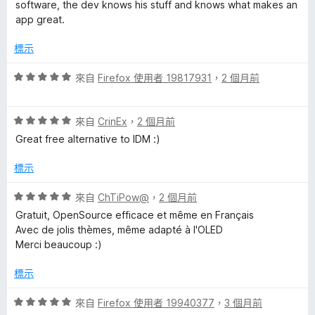
滿
分
software, the dev knows his stuff and knows what makes an
分
app great.
r
5
分
標示
B
評
來自
Firefox 使用者 19817931
，
2 個月前
r
價
5
評
分
來自
CrinEx
，
2 個月前
o
價
，
Great free alternative to IDM :)
5
滿
w
分
分
標示
，
5
s
滿
分
評
來自
ChTiPow@
，
2 個月前
分
價
Gratuit, OpenSource efficace et même en Français
e
5
5
Avec de jolis thèmes, même adapté à l'OLED
分
分
Merci beaucoup :)
，
r
滿
標示
分
I
5
評
來自
Firefox 使用者 19940377
，
3 個月前
分