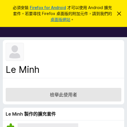
搜
登入
必須安裝
Firefox for Android
才可以使用 Android 擴充
尋
套件。若要尋找 Firefox 桌面版的附加元件，請到我們的
忽
F
略
桌面版網站
。
此
i
通
r
知
e
f
o
x
瀏
Le Minh
覽
器
附
加
檢舉此使用者
元
件
Le Minh 製作的擴充套件