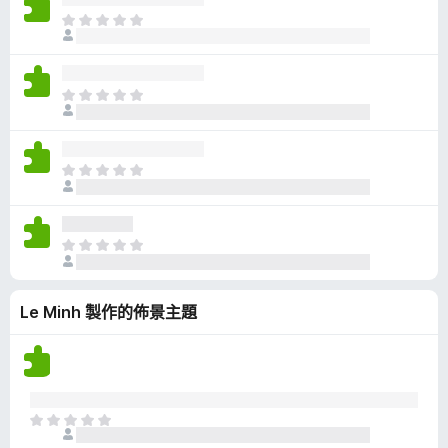
有
目
評
前
分
沒
有
目
評
前
分
沒
有
目
評
前
分
沒
有
目
評
前
分
沒
Le Minh 製作的佈景主題
有
評
分
目
前