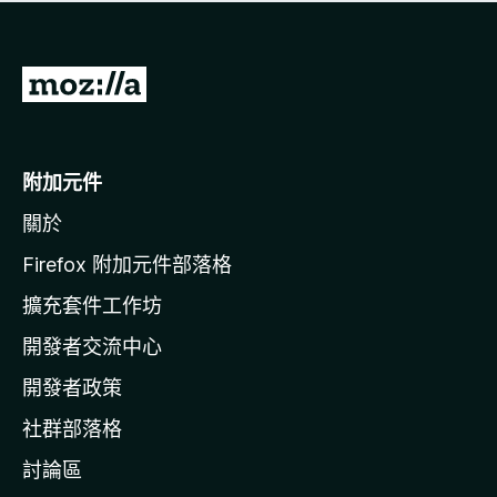
有
評
分
前
往
M
o
附加元件
z
關於
i
l
Firefox 附加元件部落格
l
擴充套件工作坊
a
開發者交流中心
官
網
開發者政策
社群部落格
討論區