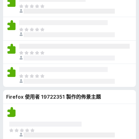
有
目
評
前
分
沒
有
目
評
前
分
沒
有
目
評
前
分
沒
有
目
評
前
分
沒
Firefox 使用者 19722351 製作的佈景主題
有
評
分
目
前