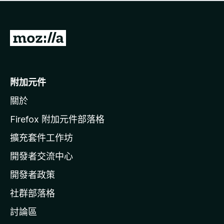
有
評
分
前
往
M
o
附加元件
z
關於
i
l
Firefox 附加元件部落格
l
擴充套件工作坊
a
開發者交流中心
官
網
開發者政策
社群部落格
討論區