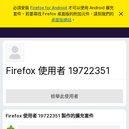
搜
登入
必須安裝
Firefox for Android
才可以使用 Android 擴充
尋
套件。若要尋找 Firefox 桌面版的附加元件，請到我們的
忽
F
略
桌面版網站
。
此
i
通
r
知
e
f
o
x
瀏
Firefox 使用者 19722351
覽
器
附
加
檢舉此使用者
元
件
Firefox 使用者 19722351 製作的擴充套件