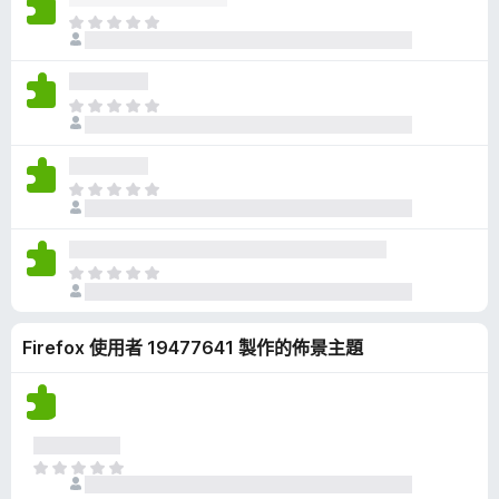
有
目
評
前
分
沒
有
目
評
前
分
沒
有
目
評
前
分
沒
有
目
評
前
分
沒
Firefox 使用者 19477641 製作的佈景主題
有
評
分
目
前