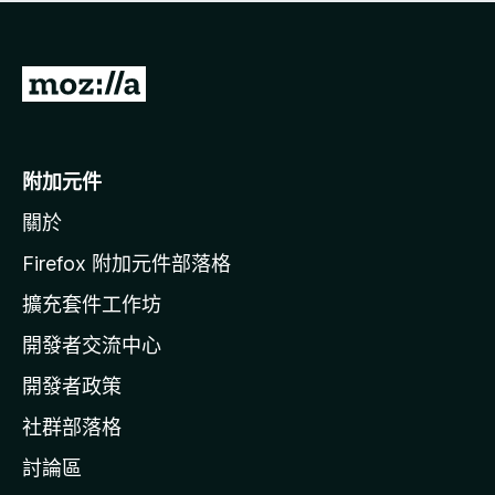
有
評
分
前
往
M
o
附加元件
z
關於
i
l
Firefox 附加元件部落格
l
擴充套件工作坊
a
開發者交流中心
官
網
開發者政策
社群部落格
討論區