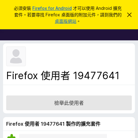
搜
登入
必須安裝
Firefox for Android
才可以使用 Android 擴充
尋
套件。若要尋找 Firefox 桌面版的附加元件，請到我們的
忽
F
略
桌面版網站
。
此
i
通
r
知
e
f
o
x
瀏
Firefox 使用者 19477641
覽
器
附
加
檢舉此使用者
元
件
Firefox 使用者 19477641 製作的擴充套件