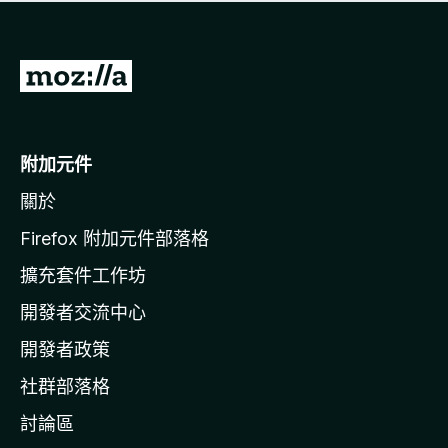
有
評
分
前
往
M
o
附加元件
z
關於
i
l
Firefox 附加元件部落格
l
擴充套件工作坊
a
開發者交流中心
官
網
開發者政策
社群部落格
討論區