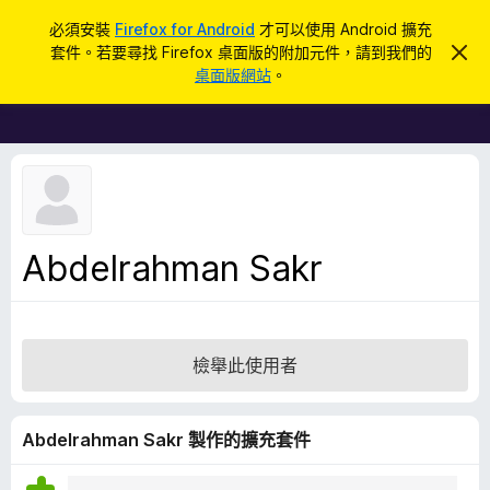
搜
登入
必須安裝
Firefox for Android
才可以使用 Android 擴充
尋
套件。若要尋找 Firefox 桌面版的附加元件，請到我們的
忽
F
略
桌面版網站
。
此
i
通
r
知
e
f
o
x
瀏
Abdelrahman Sakr
覽
器
附
加
檢舉此使用者
元
件
Abdelrahman Sakr 製作的擴充套件