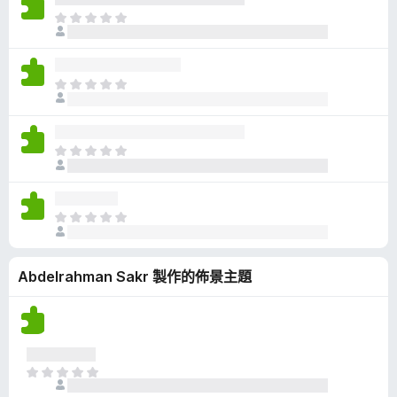
有
目
評
前
分
沒
有
目
評
前
分
沒
有
目
評
前
分
沒
有
目
評
前
分
沒
Abdelrahman Sakr 製作的佈景主題
有
評
分
目
前