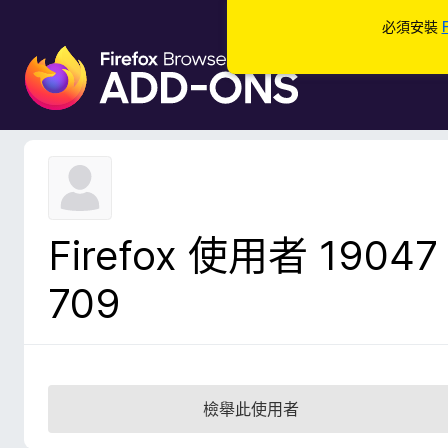
必須安裝
F
i
r
e
f
o
x
瀏
Firefox 使用者 19047
覽
器
709
附
加
元
件
檢舉此使用者