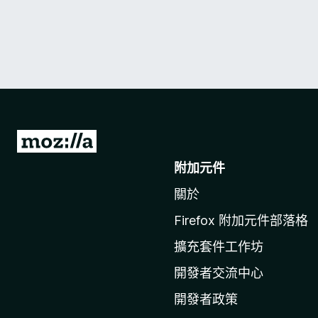
前
往
附加元件
M
關於
o
z
Firefox 附加元件部落格
i
擴充套件工作坊
l
l
開發者交流中心
a
開發者政策
官