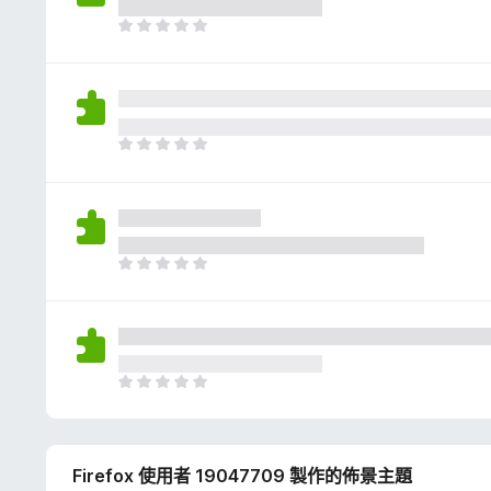
評
分
目
前
沒
有
評
分
目
前
沒
有
評
分
目
前
沒
有
評
分
目
前
沒
有
Firefox 使用者 19047709 製作的佈景主題
評