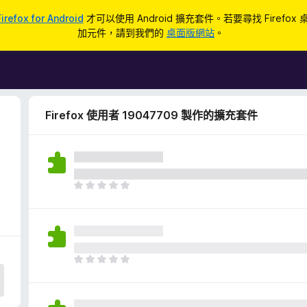
Firefox for Android
才可以使用 Android 擴充套件。若要尋找 Firefox
加元件，請到我們的
桌面版網站
。
Firefox 使用者 19047709 製作的擴充套件
目
前
沒
有
評
分
目
前
沒
有