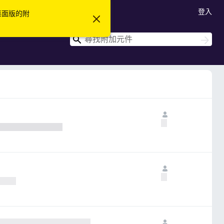
登入
 桌面版的附
忽
略
此
搜
搜
通
尋
尋
知