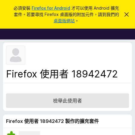
搜
登入
必須安裝
Firefox for Android
才可以使用 Android 擴充
尋
套件。若要尋找 Firefox 桌面版的附加元件，請到我們的
忽
F
略
桌面版網站
。
此
i
通
r
知
e
f
o
x
瀏
Firefox 使用者 18942472
覽
器
附
加
檢舉此使用者
元
件
Firefox 使用者 18942472 製作的擴充套件