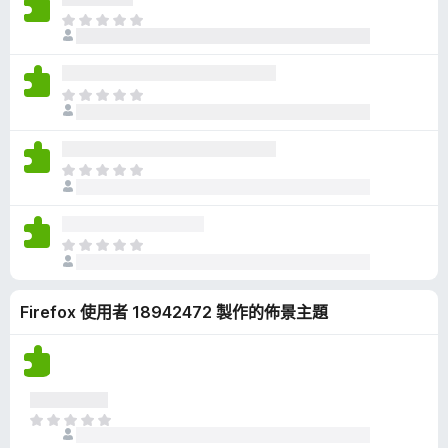
有
目
評
前
分
沒
有
目
評
前
分
沒
有
目
評
前
分
沒
有
目
評
前
分
沒
Firefox 使用者 18942472 製作的佈景主題
有
評
分
目
前