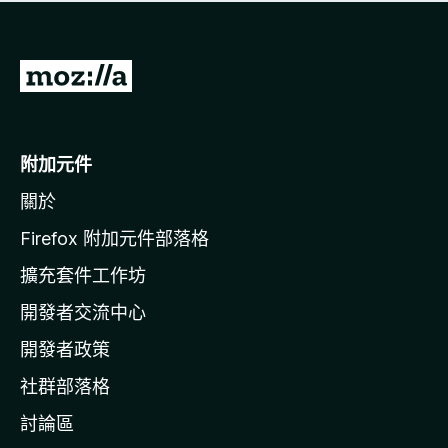
有
評
分
前
往
M
o
附加元件
z
關於
i
l
Firefox 附加元件部落格
l
擴充套件工作坊
a
開發者交流中心
官
網
開發者政策
社群部落格
討論區