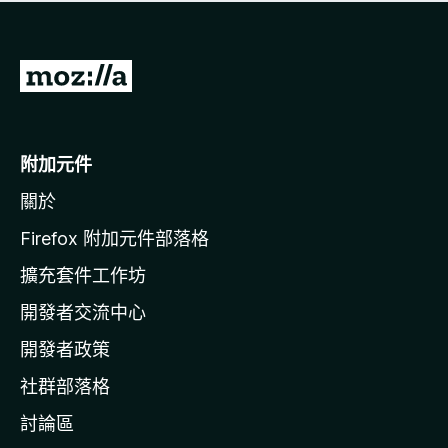
有
評
分
前
往
M
o
附加元件
z
關於
i
l
Firefox 附加元件部落格
l
擴充套件工作坊
a
開發者交流中心
官
網
開發者政策
社群部落格
討論區