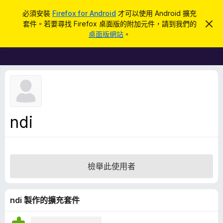
搜
登入
必須安裝
Firefox for Android
才可以使用 Android 擴充
尋
套件。若要尋找 Firefox 桌面版的附加元件，請到我們的
忽
F
略
桌面版網站
。
此
i
通
r
知
e
f
o
x
瀏
ndi
覽
器
附
加
檢舉此使用者
元
件
ndi 製作的擴充套件