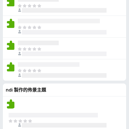
有
目
評
前
分
沒
有
目
評
前
分
沒
有
目
評
前
分
沒
有
目
評
前
分
沒
ndi 製作的佈景主題
有
評
分
目
前