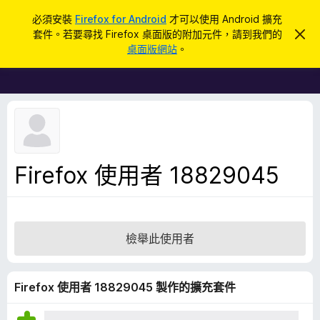
搜
登入
必須安裝
Firefox for Android
才可以使用 Android 擴充
尋
套件。若要尋找 Firefox 桌面版的附加元件，請到我們的
忽
F
略
桌面版網站
。
此
i
通
r
知
e
f
o
x
瀏
Firefox 使用者 18829045
覽
器
附
加
檢舉此使用者
元
件
Firefox 使用者 18829045 製作的擴充套件