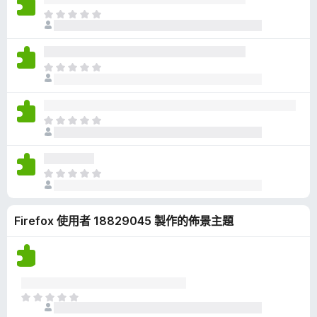
有
目
評
前
分
沒
有
目
評
前
分
沒
有
目
評
前
分
沒
有
目
評
前
分
沒
Firefox 使用者 18829045 製作的佈景主題
有
評
分
目
前