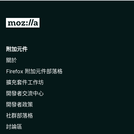
有
評
分
前
往
M
o
附加元件
z
關於
i
l
Firefox 附加元件部落格
l
擴充套件工作坊
a
開發者交流中心
官
網
開發者政策
社群部落格
討論區