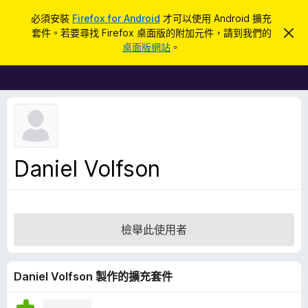
搜
登入
必須安裝
Firefox for Android
才可以使用 Android 擴充
尋
套件。若要尋找 Firefox 桌面版的附加元件，請到我們的
忽
F
略
桌面版網站
。
此
i
通
r
知
e
f
o
x
瀏
Daniel Volfson
覽
器
附
加
檢舉此使用者
元
件
Daniel Volfson 製作的擴充套件