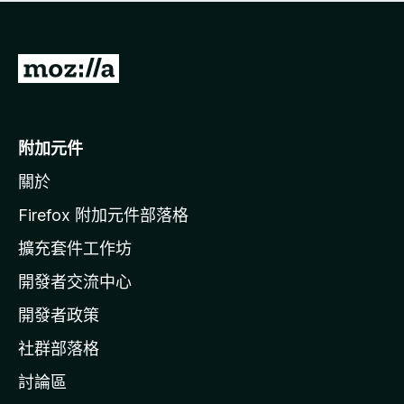
有
評
分
前
往
M
o
附加元件
z
關於
i
l
Firefox 附加元件部落格
l
擴充套件工作坊
a
開發者交流中心
官
網
開發者政策
社群部落格
討論區