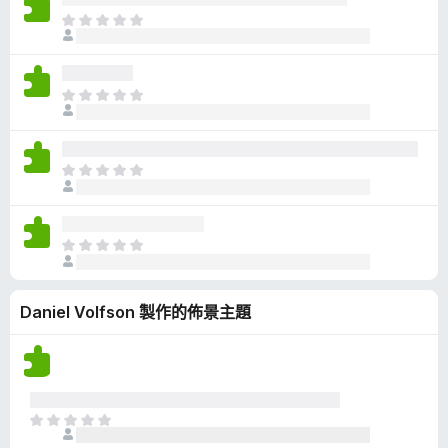
有
目
評
前
分
沒
有
目
評
前
分
沒
有
目
評
前
分
沒
有
目
評
前
分
沒
Daniel Volfson 製作的佈景主題
有
評
分
目
前