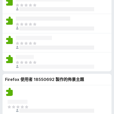
有
目
評
前
分
沒
有
目
評
前
分
沒
有
目
評
前
分
沒
有
目
評
前
分
沒
Firefox 使用者 18550692 製作的佈景主題
有
評
分
目
前