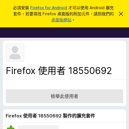
搜
登入
必須安裝
Firefox for Android
才可以使用 Android 擴充
尋
套件。若要尋找 Firefox 桌面版的附加元件，請到我們的
忽
F
略
桌面版網站
。
此
i
通
r
知
e
f
o
x
瀏
Firefox 使用者 18550692
覽
器
附
加
檢舉此使用者
元
件
Firefox 使用者 18550692 製作的擴充套件