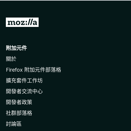
有
評
分
前
往
M
o
附加元件
z
關於
i
l
Firefox 附加元件部落格
l
擴充套件工作坊
a
開發者交流中心
官
網
開發者政策
社群部落格
討論區