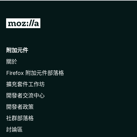
有
評
分
前
往
M
o
附加元件
z
關於
i
l
Firefox 附加元件部落格
l
擴充套件工作坊
a
開發者交流中心
官
網
開發者政策
社群部落格
討論區