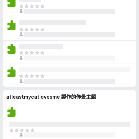
有
目
評
前
分
沒
有
目
評
前
分
沒
有
目
評
前
分
沒
有
目
評
前
分
沒
atleastmycatlovesme 製作的佈景主題
有
評
分
目
前