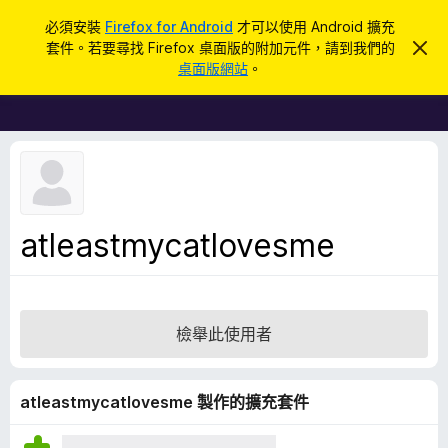
搜
登入
必須安裝
Firefox for Android
才可以使用 Android 擴充
尋
套件。若要尋找 Firefox 桌面版的附加元件，請到我們的
忽
F
略
桌面版網站
。
此
i
通
r
知
e
f
o
x
瀏
atleastmycatlovesme
覽
器
附
加
檢舉此使用者
元
件
atleastmycatlovesme 製作的擴充套件