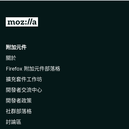
有
評
分
前
往
M
o
附加元件
z
關於
i
l
Firefox 附加元件部落格
l
擴充套件工作坊
a
開發者交流中心
官
網
開發者政策
社群部落格
討論區