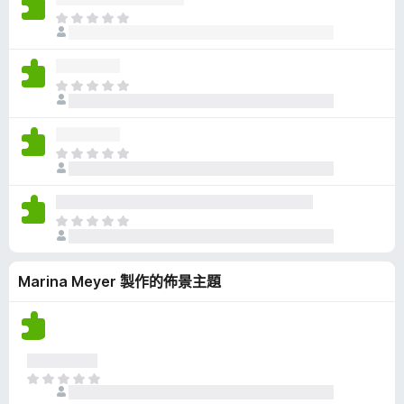
有
目
評
前
分
沒
有
目
評
前
分
沒
有
目
評
前
分
沒
有
目
評
前
分
沒
Marina Meyer 製作的佈景主題
有
評
分
目
前