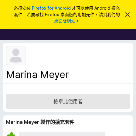
搜
登入
必須安裝
Firefox for Android
才可以使用 Android 擴充
尋
套件。若要尋找 Firefox 桌面版的附加元件，請到我們的
忽
F
略
桌面版網站
。
此
i
通
r
知
e
f
o
x
瀏
Marina Meyer
覽
器
附
加
檢舉此使用者
元
件
Marina Meyer 製作的擴充套件