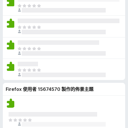
有
目
評
前
分
沒
有
目
評
前
分
沒
有
目
評
前
分
沒
有
目
評
前
分
沒
Firefox 使用者 15674570 製作的佈景主題
有
評
分
目
前