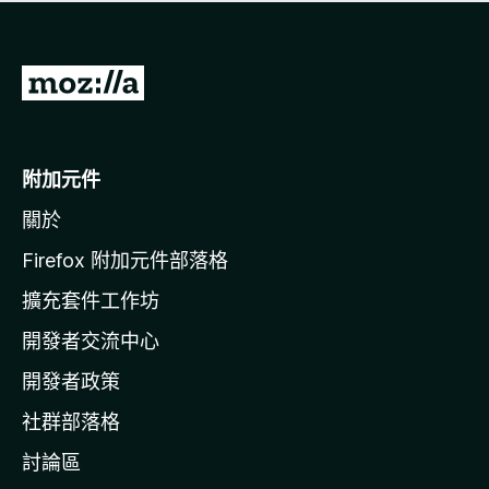
有
評
分
前
往
M
o
附加元件
z
關於
i
l
Firefox 附加元件部落格
l
擴充套件工作坊
a
開發者交流中心
官
網
開發者政策
社群部落格
討論區