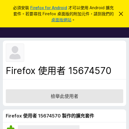
搜
登入
必須安裝
Firefox for Android
才可以使用 Android 擴充
尋
套件。若要尋找 Firefox 桌面版的附加元件，請到我們的
忽
F
略
桌面版網站
。
此
i
通
r
知
e
f
o
x
瀏
Firefox 使用者 15674570
覽
器
附
加
檢舉此使用者
元
件
Firefox 使用者 15674570 製作的擴充套件