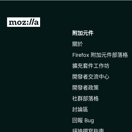
前
往
附加元件
M
關於
o
z
Firefox 附加元件部落格
i
擴充套件工作坊
l
l
開發者交流中心
a
開發者政策
官
社群部落格
網
討論區
回報 Bug
評論撰寫指南