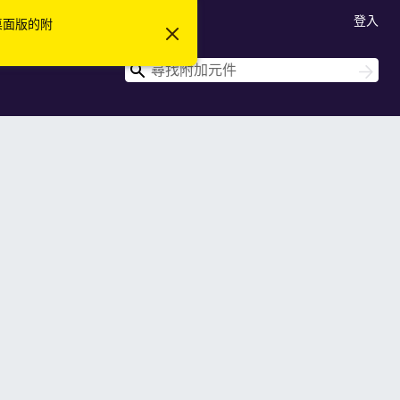
登入
 桌面版的附
忽
略
此
搜
搜
通
尋
尋
知