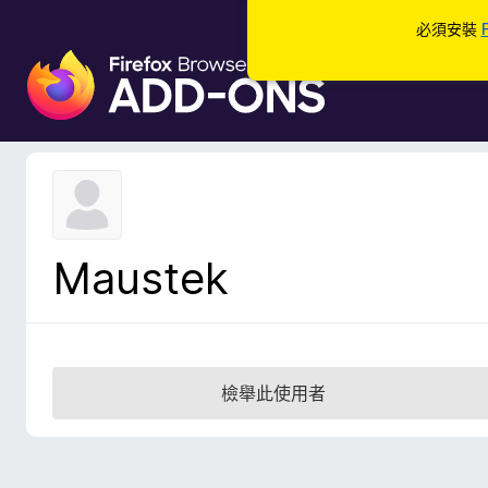
必須安裝
F
i
r
e
f
o
x
瀏
Maustek
覽
器
附
加
元
檢舉此使用者
件