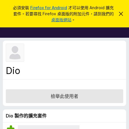
搜
登入
必須安裝
Firefox for Android
才可以使用 Android 擴充
尋
套件。若要尋找 Firefox 桌面版的附加元件，請到我們的
忽
F
略
桌面版網站
。
此
i
通
r
知
e
f
o
x
瀏
Dio
覽
器
附
加
檢舉此使用者
元
件
Dio 製作的擴充套件