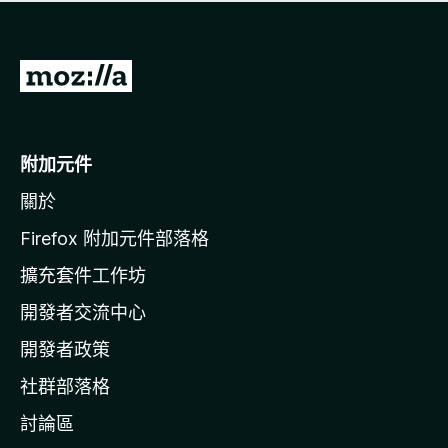
有
評
分
前
往
M
o
附加元件
z
關於
i
l
Firefox 附加元件部落格
l
擴充套件工作坊
a
開發者交流中心
官
網
開發者政策
社群部落格
討論區