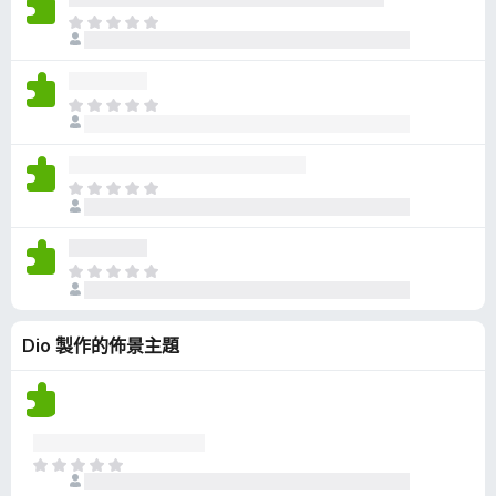
有
目
評
前
分
沒
有
目
評
前
分
沒
有
目
評
前
分
沒
有
目
評
前
分
沒
Dio 製作的佈景主題
有
評
分
目
前