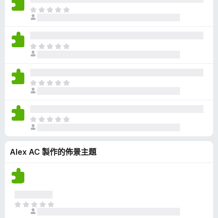
有
目
評
前
分
沒
有
目
評
前
分
沒
有
目
評
前
分
沒
有
目
評
前
分
沒
Alex AC 製作的佈景主題
有
評
分
目
前