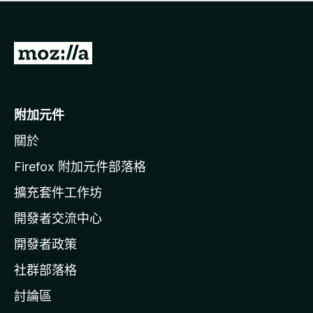
有
評
分
前
往
M
o
附加元件
z
關於
i
l
Firefox 附加元件部落格
l
擴充套件工作坊
a
開發者交流中心
官
網
開發者政策
社群部落格
討論區