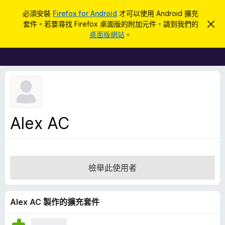
搜
登入
必須安裝
Firefox for Android
才可以使用 Android 擴充
尋
套件。若要尋找 Firefox 桌面版的附加元件，請到我們的
忽
F
略
桌面版網站
。
此
i
通
r
知
e
f
o
x
瀏
Alex AC
覽
器
附
加
檢舉此使用者
元
件
Alex AC 製作的擴充套件