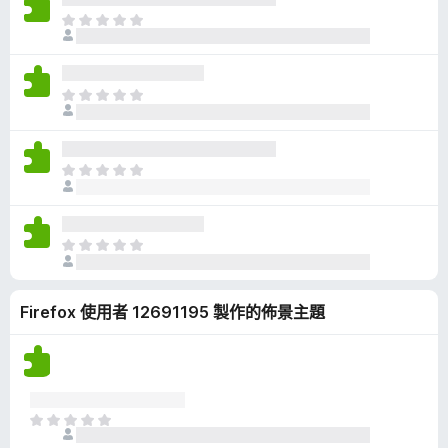
有
目
評
前
分
沒
有
目
評
前
分
沒
有
目
評
前
分
沒
有
目
評
前
分
沒
Firefox 使用者 12691195 製作的佈景主題
有
評
分
目
前