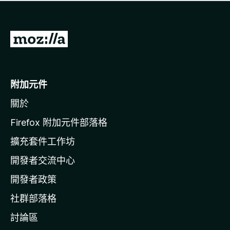
有
評
分
前
往
M
o
附加元件
z
關於
i
l
Firefox 附加元件部落格
l
擴充套件工作坊
a
開發者交流中心
官
網
開發者政策
社群部落格
討論區