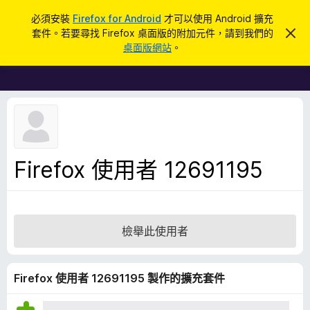
搜
登入
必須安裝
Firefox for Android
才可以使用 Android 擴充
尋
套件。若要尋找 Firefox 桌面版的附加元件，請到我們的
忽
F
略
桌面版網站
。
此
i
通
r
知
e
f
o
x
瀏
Firefox 使用者 12691195
覽
器
附
加
檢舉此使用者
元
件
Firefox 使用者 12691195 製作的擴充套件