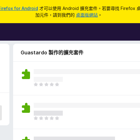
Firefox for Android
才可以使用 Android 擴充套件。若要尋找 Firefox
加元件，請到我們的
桌面版網站
。
Guastardo 製作的擴充套件
目
前
沒
有
評
分
目
前
沒
有