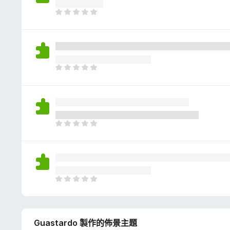
評
分
目
前
沒
有
評
分
目
前
沒
有
評
分
目
前
沒
有
評
分
目
前
沒
有
Guastardo 製作的佈景主題
評