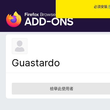
必須安裝
F
i
r
e
f
o
x
瀏
Guastardo
覽
器
附
加
元
檢舉此使用者
件