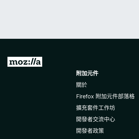
前
往
附加元件
M
關於
o
z
Firefox 附加元件部落格
i
擴充套件工作坊
l
l
開發者交流中心
a
開發者政策
官