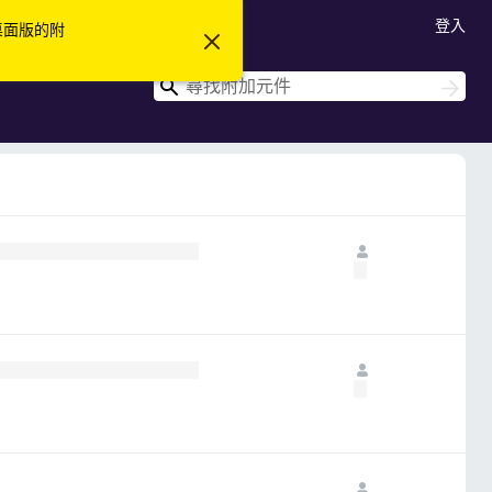
登入
 桌面版的附
忽
略
此
搜
搜
通
尋
尋
知