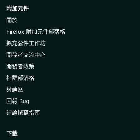
o
附加元件
z
關於
i
l
Firefox 附加元件部落格
l
擴充套件工作坊
a
開發者交流中心
官
網
開發者政策
社群部落格
討論區
回報 Bug
評論撰寫指南
下載