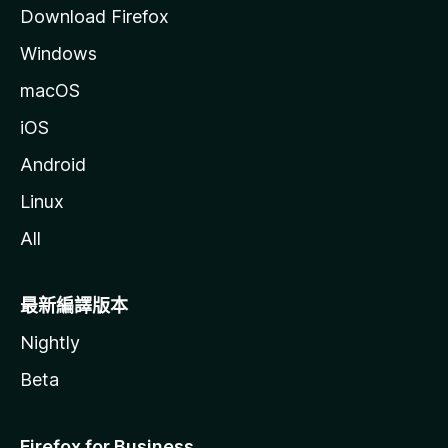
Download Firefox
Windows
macOS
iOS
Android
Linux
All
最新編譯版本
Nightly
Beta
Firefox for Business