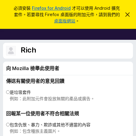
搜
登入
必須安裝
Firefox for Android
才可以使用 Android 擴充
尋
套件。若要尋找 Firefox 桌面版的附加元件，請到我們的
忽
F
略
桌面版網站
。
此
i
通
r
知
e
f
Rich
o
x
向 Mozilla 檢舉此使用者
瀏
覽
傳送有關使用者的意見回饋
器
附
是垃圾套件
加
例如：此附加元件會投放無關的產品或廣告。
元
件
回報某一位使用者不符合相關法規
包含仇恨、暴力、欺詐或其他不適當的內容
例如：包含種族主義圖片。