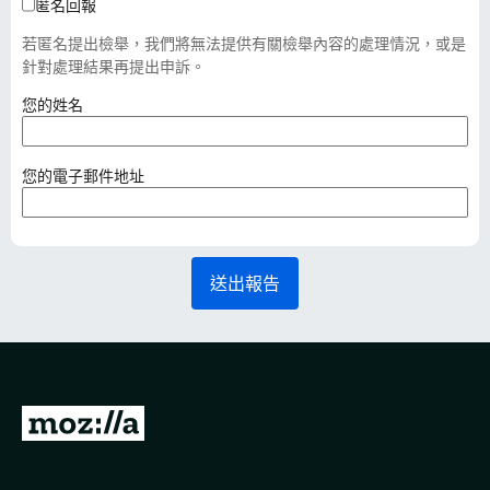
匿名回報
若匿名提出檢舉，我們將無法提供有關檢舉內容的處理情況，或是
針對處理結果再提出申訴。
（
您的姓名
必
填
）
（
您的電子郵件地址
必
填
）
送出報告
前
往
M