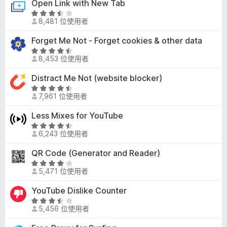
Open Link with New Tab
，
分
.
滿
評
6
8,481 位使用者
分
價
分
5
3
Forget Me Not - Forget cookies & other data
，
分
.
滿
評
7
8,453 位使用者
分
價
分
5
4
Distract Me Not (website blocker)
，
分
.
滿
評
3
7,961 位使用者
分
價
分
5
4
Less Mixes for YouTube
，
分
.
滿
評
4
6,243 位使用者
分
價
分
5
4
QR Code (Generator and Reader)
，
分
.
滿
評
7
5,471 位使用者
分
價
分
5
3
YouTube Dislike Counter
，
分
.
滿
評
9
5,456 位使用者
分
價
分
5
3