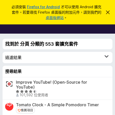
搜
登入
必須安裝
Firefox for Android
才可以使用 Android 擴充
尋
套件。若要尋找 Firefox 桌面版的附加元件，請到我們的
忽
F
略
桌面版網站
。
此
i
通
r
知
e
f
找到於 分頁 分類的 553 套擴充套件
o
x
過濾結果
瀏
覽
器
搜尋結果
附
Improve YouTube! (Open-Source for
加
YouTube)
元
評
件
101,592 位使用者
價
4
Tomato Clock - A Simple Pomodoro Timer
.
推薦項目
推薦項目
3