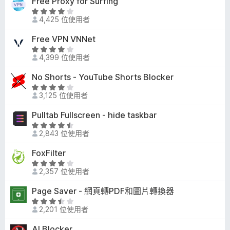
Free Proxy for Surfing
，
分
.
滿
評
3
4,425 位使用者
分
價
分
5
3
Free VPN VNNet
，
分
.
滿
評
8
4,399 位使用者
分
價
分
5
4
No Shorts - YouTube Shorts Blocker
，
分
分
滿
評
，
3,125 位使用者
分
價
滿
5
4
Pulltab Fullscreen - hide taskbar
分
分
.
5
評
2
2,843 位使用者
分
價
分
4
FoxFilter
，
.
滿
評
5
2,357 位使用者
分
價
分
5
3
Page Saver - 網頁轉PDF和圖片轉換器
，
分
.
滿
評
9
2,201 位使用者
分
價
分
5
3
AI Blocker
，