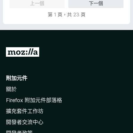
.
上一個
下一個
滿
5
分
分
第 1 頁，共 23 頁
5
，
分
滿
分
5
分
前
往
M
o
附加元件
z
關於
i
l
Firefox 附加元件部落格
l
擴充套件工作坊
a
開發者交流中心
官
網