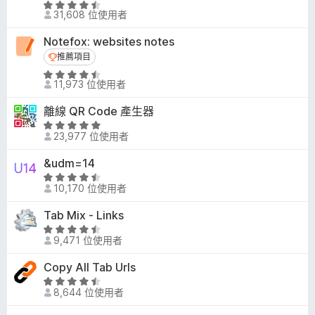
評
分
31,608 位使用者
價
，
4
滿
Notefox: websites notes
.
分
推薦項目
推薦項目
5
5
評
分
11,973 位使用者
分
價
，
4
滿
離線 QR Code 產生器
.
分
評
4
23,977 位使用者
5
價
分
分
4
&udm=14
，
.
評
滿
8
10,170 位使用者
價
分
分
4
5
Tab Mix - Links
，
.
分
滿
評
5
9,471 位使用者
分
價
分
5
4
Copy All Tab Urls
，
分
.
滿
評
4
8,644 位使用者
分
價
分
5
4