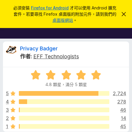
搜
登入
必須安裝
Firefox for Android
才可以使用 Android 擴充
尋
套件。若要尋找 Firefox 桌面版的附加元件，請到我們的
忽
F
略
桌面版網站
。
此
i
通
r
知
e
f
P
Privacy Badger
o
作者:
EFF Technologists
x
r
瀏
評
覽
i
價
器
4.8 顆星，滿分 5 顆星
4
附
v
.
5
2,724
加
8
4
278
元
a
分
件
3
46
，
滿
c
2
14
分
1
45
5