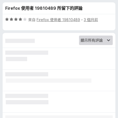
y
分
Firefox 使用者 19810489 所留下的評論
B
評
來自
Firefox 使用者 19810489
，
3 個月前
a
價
4
分
d
，
滿
g
分
5
e
分
r
的
評
論