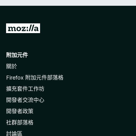
前
往
M
o
附加元件
z
關於
i
l
Firefox 附加元件部落格
l
擴充套件工作坊
a
開發者交流中心
官
網
開發者政策
社群部落格
討論區