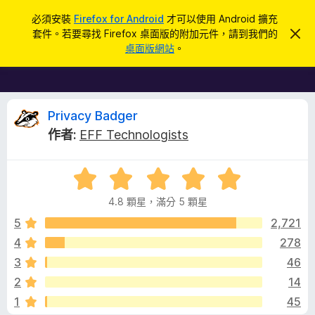
搜
登入
必須安裝
Firefox for Android
才可以使用 Android 擴充
尋
套件。若要尋找 Firefox 桌面版的附加元件，請到我們的
忽
F
略
桌面版網站
。
此
i
通
r
知
e
f
P
Privacy Badger
o
作者:
EFF Technologists
x
r
瀏
評
覽
i
價
器
4.8 顆星，滿分 5 顆星
4
附
v
.
5
2,721
加
8
4
278
元
a
分
件
3
46
，
滿
c
2
14
分
1
45
5