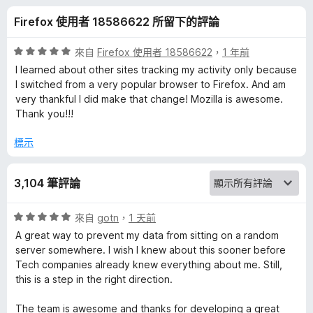
y
分
Firefox 使用者 18586622 所留下的評論
B
評
來自
Firefox 使用者 18586622
，
1 年前
a
價
I learned about other sites tracking my activity only because
5
I switched from a very popular browser to Firefox. And am
分
very thankful I did make that change! Mozilla is awesome.
d
，
Thank you!!!
滿
g
分
標示
5
e
分
3,104 筆評論
r
評
來自
gotn
，
1 天前
價
的
A great way to prevent my data from sitting on a random
5
server somewhere. I wish I knew about this sooner before
分
Tech companies already knew everything about me. Still,
評
，
this is a step in the right direction.
滿
論
分
The team is awesome and thanks for developing a great