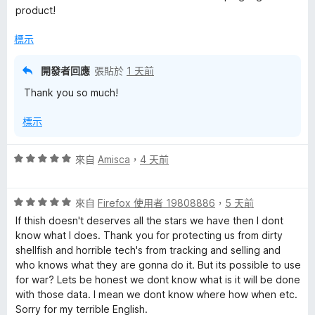
5
product!
分
標示
開發者回應
張貼於
1 天前
Thank you so much!
標示
評
來自
Amisca
，
4 天前
價
5
評
分
來自
Firefox 使用者 19808886
，
5 天前
價
，
If thish doesn't deserves all the stars we have then I dont
5
滿
know what I does. Thank you for protecting us from dirty
分
分
shellfish and horrible tech's from tracking and selling and
，
5
who knows what they are gonna do it. But its possible to use
滿
分
for war? Lets be honest we dont know what is it will be done
分
with those data. I mean we dont know where how when etc.
5
Sorry for my terrible English.