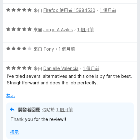
5
滿
分
評
分
來自
Firefox 使用者 15984530
，
1 個月前
分
價
，
5
5
滿
分
評
分
來自
Jorge A Aviles
，
1 個月前
分
價
，
5
5
滿
分
評
分
來自
Tony
，
1 個月前
分
價
，
5
4
滿
分
評
分
來自
Danielle Valencia
，
1 個月前
分
價
，
5
I've tried several alternatives and this one is by far the best.
5
滿
分
Straightforward and does the job perfectly.
分
分
，
5
標示
滿
分
分
開發者回應
張貼於
1 個月前
5
Thank you for the review!!
分
標示