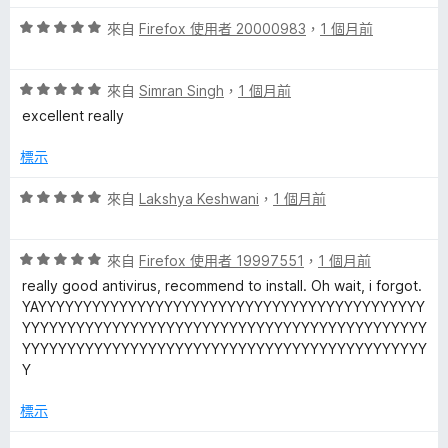
評
來自
Firefox 使用者 20000983
，
1 個月前
價
5
評
分
來自
Simran Singh
，
1 個月前
價
，
excellent really
5
滿
分
分
標示
，
5
滿
分
評
來自
Lakshya Keshwani
，
1 個月前
分
價
5
5
分
評
分
來自
Firefox 使用者 19997551
，
1 個月前
價
，
really good antivirus, recommend to install. Oh wait, i forgot.
5
滿
YAYYYYYYYYYYYYYYYYYYYYYYYYYYYYYYYYYYYYYYYYYYY
分
分
YYYYYYYYYYYYYYYYYYYYYYYYYYYYYYYYYYYYYYYYYYYYY
，
5
YYYYYYYYYYYYYYYYYYYYYYYYYYYYYYYYYYYYYYYYYYYYY
滿
分
Y
分
5
標示
分