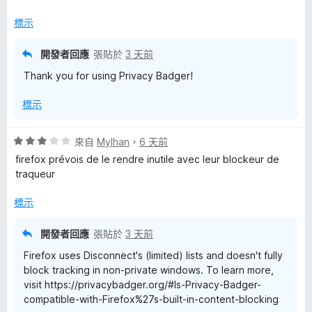
分
標示
開發者回應
張貼於
3 天前
Thank you for using Privacy Badger!
標示
評
來自
Mylhan
，
6 天前
價
firefox prévois de le rendre inutile avec leur blockeur de
3
traqueur
分
，
標示
滿
分
開發者回應
張貼於
3 天前
5
Firefox uses Disconnect's (limited) lists and doesn't fully
分
block tracking in non-private windows. To learn more,
visit https://privacybadger.org/#Is-Privacy-Badger-
compatible-with-Firefox%27s-built-in-content-blocking