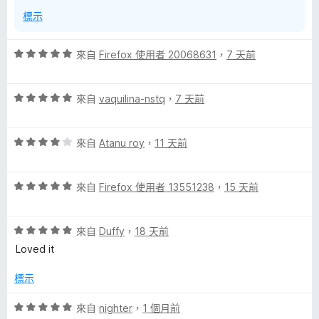
標示
評
來自
Firefox 使用者 20068631
，
7 天前
價
5
評
分
來自
vaquilina-nstq
，
7 天前
價
，
5
滿
評
分
來自
Atanu roy
，
11 天前
分
價
，
5
4
滿
分
評
分
來自
Firefox 使用者 13551238
，
15 天前
分
價
，
5
5
滿
分
評
分
來自
Duffy
，
18 天前
分
價
，
5
Loved it
5
滿
分
分
分
標示
，
5
滿
分
評
來自
nighter
，
1 個月前