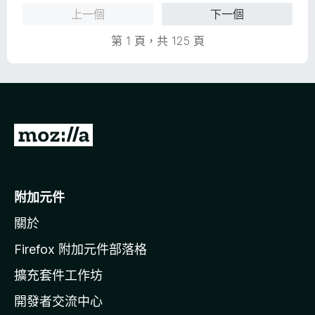
上一個
下一個
第 1 頁，共 125 頁
前
往
M
o
附加元件
z
關於
i
l
Firefox 附加元件部落格
l
擴充套件工作坊
a
開發者交流中心
官