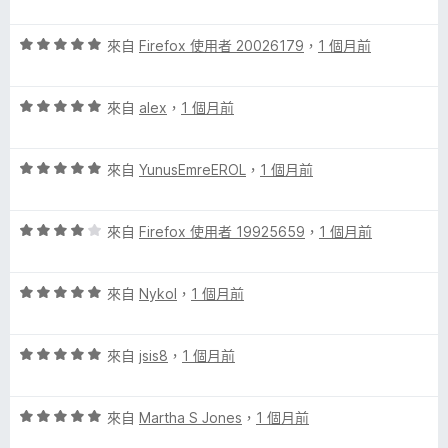
分
價
5
5
分
評
分
來自
Firefox 使用者 20026179
，
1 個月前
價
，
5
滿
評
分
來自
alex
，
1 個月前
分
價
，
5
5
滿
分
評
分
來自
YunusEmreEROL
，
1 個月前
分
價
，
5
5
滿
分
評
分
來自
Firefox 使用者 19925659
，
1 個月前
分
價
，
5
4
滿
分
評
分
來自
Nykol
，
1 個月前
分
價
，
5
5
滿
分
評
分
來自
jsis8
，
1 個月前
分
價
，
5
5
滿
分
評
分
來自
Martha S Jones
，
1 個月前
分
價
，
5