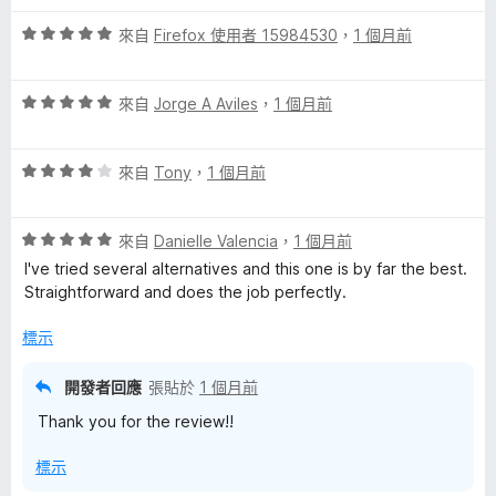
5
滿
分
評
分
來自
Firefox 使用者 15984530
，
1 個月前
分
價
，
5
5
滿
分
評
分
來自
Jorge A Aviles
，
1 個月前
分
價
，
5
5
滿
分
評
分
來自
Tony
，
1 個月前
分
價
，
5
4
滿
分
評
分
來自
Danielle Valencia
，
1 個月前
分
價
，
5
I've tried several alternatives and this one is by far the best.
5
滿
分
Straightforward and does the job perfectly.
分
分
，
5
標示
滿
分
分
開發者回應
張貼於
1 個月前
5
Thank you for the review!!
分
標示