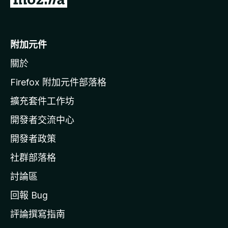
往
M
o
附加元件
z
關於
i
l
Firefox 附加元件部落格
l
擴充套件工作坊
a
開發者交流中心
官
網
開發者政策
社群部落格
討論區
回報 Bug
評論撰寫指南