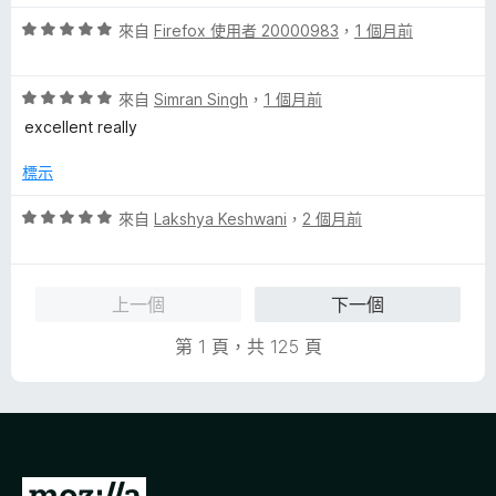
評
來自
Firefox 使用者 20000983
，
1 個月前
價
5
評
分
來自
Simran Singh
，
1 個月前
價
，
excellent really
5
滿
分
分
標示
，
5
滿
分
評
來自
Lakshya Keshwani
，
2 個月前
分
價
5
5
分
分
上一個
下一個
，
滿
第 1 頁，共 125 頁
分
5
分
前