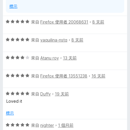
標示
評
來自
Firefox 使用者 20068631
，
8 天前
價
5
評
分
來自
vaquilina-nstq
，
8 天前
價
，
5
滿
評
分
來自
Atanu roy
，
13 天前
分
價
，
5
4
滿
分
評
分
來自
Firefox 使用者 13551238
，
16 天前
分
價
，
5
5
滿
分
評
分
來自
Duffy
，
19 天前
分
價
，
5
Loved it
5
滿
分
分
分
標示
，
5
滿
分
評
來自
nighter
，
1 個月前