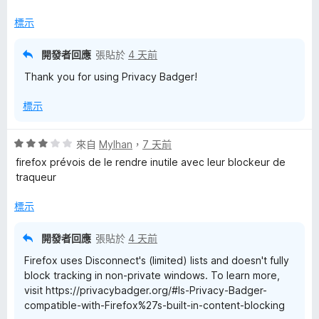
分
標示
開發者回應
張貼於
4 天前
Thank you for using Privacy Badger!
標示
評
來自
Mylhan
，
7 天前
價
firefox prévois de le rendre inutile avec leur blockeur de
3
traqueur
分
，
標示
滿
分
開發者回應
張貼於
4 天前
5
Firefox uses Disconnect's (limited) lists and doesn't fully
分
block tracking in non-private windows. To learn more,
visit https://privacybadger.org/#Is-Privacy-Badger-
compatible-with-Firefox%27s-built-in-content-blocking