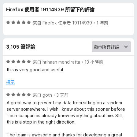
y
分
Firefox 使用者 19114939 所留下的評論
B
評
來自
Firefox 使用者 19114939
，
1 年前
a
價
5
分
d
3,105 筆評論
，
滿
g
分
評
來自
hrihaan mendiratta
，
13 小時前
5
價
this is very good and useful
e
分
5
分
標示
，
r
滿
評
來自
gotn
，
3 天前
分
價
的
A great way to prevent my data from sitting on a random
5
5
server somewhere. I wish I knew about this sooner before
分
分
Tech companies already knew everything about me. Still,
評
，
this is a step in the right direction.
滿
論
分
The team is awesome and thanks for developing a great