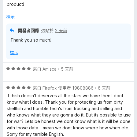
5
product!
分
標示
開發者回應
張貼於
2 天前
Thank you so much!
標示
評
來自
Amisca
，
5 天前
價
5
評
分
來自
Firefox 使用者 19808886
，
6 天前
價
，
If thish doesn't deserves all the stars we have then I dont
5
滿
know what I does. Thank you for protecting us from dirty
分
分
shellfish and horrible tech's from tracking and selling and
，
5
who knows what they are gonna do it. But its possible to use
滿
分
for war? Lets be honest we dont know what is it will be done
分
with those data. I mean we dont know where how when etc.
5
Sorry for my terrible English.