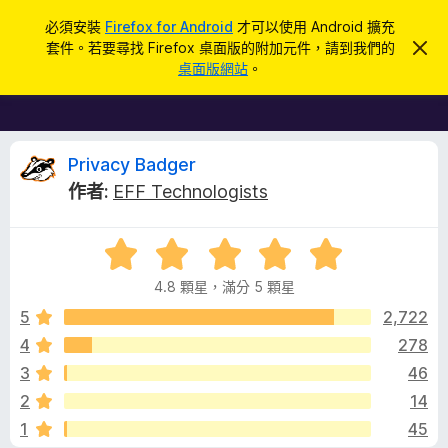
搜
登入
必須安裝
Firefox for Android
才可以使用 Android 擴充
尋
套件。若要尋找 Firefox 桌面版的附加元件，請到我們的
忽
F
略
桌面版網站
。
此
i
通
r
知
e
f
P
Privacy Badger
o
作者:
EFF Technologists
x
r
瀏
評
覽
i
價
器
4.8 顆星，滿分 5 顆星
4
附
v
.
5
2,722
加
8
4
278
元
a
分
件
3
46
，
滿
c
2
14
分
1
45
5