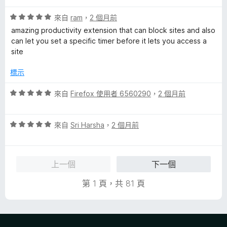
5
評
分
來自
ram
，
2 個月前
價
，
amazing productivity extension that can block sites and also
5
滿
can let you set a specific timer before it lets you access a
分
分
site
，
5
滿
分
標示
分
5
評
來自
Firefox 使用者 6560290
，
2 個月前
分
價
5
評
分
來自
Sri Harsha
，
2 個月前
價
，
5
滿
分
分
上一個
下一個
，
5
滿
分
第 1 頁，共 81 頁
分
5
分