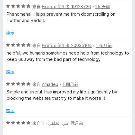
5
評
分
來自
Firefox 使用者 19128726
，
25 天前
價
，
Phenomenal. Helps prevent me from doomscrolling on
5
滿
Twitter and Reddit.
分
分
，
5
標示
滿
分
分
評
來自
Firefox 使用者 20035164
，
1 個月前
5
價
helpful, we humans sometimes need help from technology to
分
5
keep us away from the bad part of technology
分
，
標示
滿
分
評
來自
Amadeu
，
1 個月前
5
價
Simple and useful. Has improved my life significantly by
分
5
blocking the websites that try to make it worse :)
分
，
標示
滿
分
評
來自
，
علي الخلقي
1 個月前
5
價
分