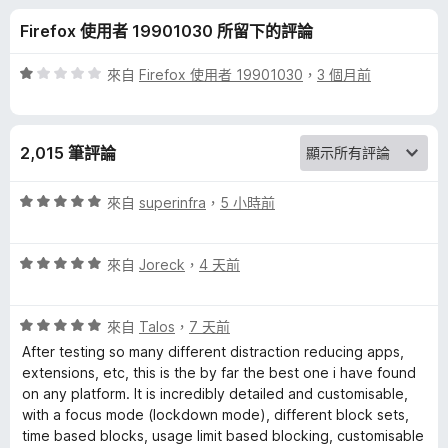
l
分
Firefox 使用者 19901030 所留下的評論
o
評
來自
Firefox 使用者 19901030
，
3 個月前
c
價
1
分
k
2,015 筆評論
，
滿
N
分
評
來自
superinfra
，
5 小時前
5
價
G
分
5
評
分
來自
Joreck
，
4 天前
價
，
的
5
滿
評
分
來自
Talos
，
7 天前
分
評
價
，
5
After testing so many different distraction reducing apps,
5
滿
分
extensions, etc, this is the by far the best one i have found
論
分
分
on any platform. It is incredibly detailed and customisable,
，
5
with a focus mode (lockdown mode), different block sets,
滿
分
time based blocks, usage limit based blocking, customisable