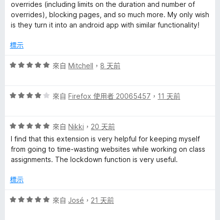
分
overrides (including limits on the duration and number of
5
overrides), blocking pages, and so much more. My only wish
分
is they turn it into an android app with similar functionality!
標示
評
來自
Mitchell
，
8 天前
價
5
評
分
來自
Firefox 使用者 20065457
，
11 天前
價
，
4
滿
評
分
來自
Nikki
，
20 天前
分
價
，
5
I find that this extension is very helpful for keeping myself
5
滿
分
from going to time-wasting websites while working on class
分
分
assignments. The lockdown function is very useful.
，
5
滿
分
標示
分
5
評
來自
José
，
21 天前
分
價