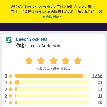
搜
登入
必須安裝
Firefox for Android
才可以使用 Android 擴充
尋
套件。若要尋找 Firefox 桌面版的附加元件，請到我們的
忽
F
略
桌面版網站
。
此
i
通
r
知
e
f
L
LeechBlock NG
o
作者:
James Anderson
x
e
瀏
評
覽
e
價
器
4.8 顆星，滿分 5 顆星
4
附
c
.
5
1,836
加
8
4
101
元
h
分
件
3
31
，
滿
B
2
11
分
1
36
5