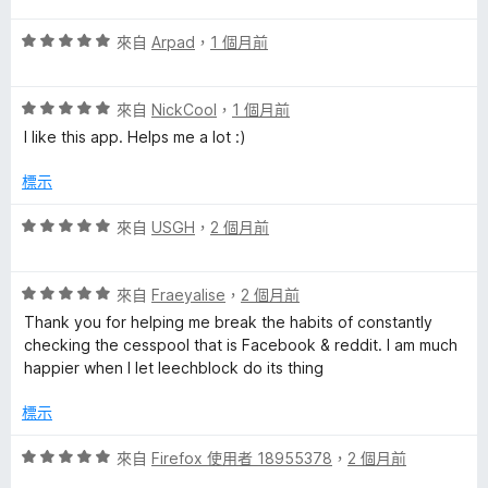
5
滿
分
評
分
來自
Arpad
，
1 個月前
分
價
，
5
5
滿
分
評
分
來自
NickCool
，
1 個月前
分
價
，
5
I like this app. Helps me a lot :)
5
滿
分
分
分
標示
，
5
滿
分
評
來自
USGH
，
2 個月前
分
價
5
5
分
評
分
來自
Fraeyalise
，
2 個月前
價
，
Thank you for helping me break the habits of constantly
5
滿
checking the cesspool that is Facebook & reddit. I am much
分
分
happier when I let leechblock do its thing
，
5
滿
分
標示
分
5
評
來自
Firefox 使用者 18955378
，
2 個月前
分
價