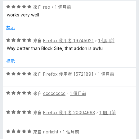
5
評
分
來自
reo
，
1 個月前
價
，
works very well
5
滿
分
分
標示
，
5
滿
分
評
來自
Firefox 使用者 19745021
，
1 個月前
分
價
Way better than Block Site, that addon is awful
5
5
分
分
標示
，
滿
評
來自
Firefox 使用者 15721891
，
1 個月前
分
價
5
5
分
評
分
來自
ccccccccc
，
1 個月前
價
，
5
滿
評
分
來自
Firefox 使用者 20004663
，
1 個月前
分
價
，
5
5
滿
分
評
分
來自
norlicht
，
1 個月前
分
價
，
5