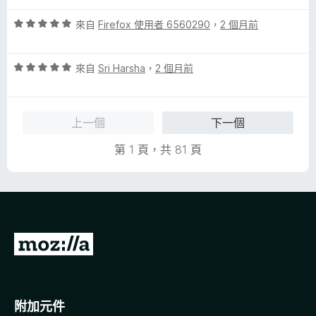
分
5
評
來自
Firefox 使用者 6560290
，
2 個月前
分
價
5
評
分
來自
Sri Harsha
，
2 個月前
價
，
5
滿
分
分
上一個
下一個
，
5
滿
分
第 1 頁，共 81 頁
分
5
分
前
往
M
o
附加元件