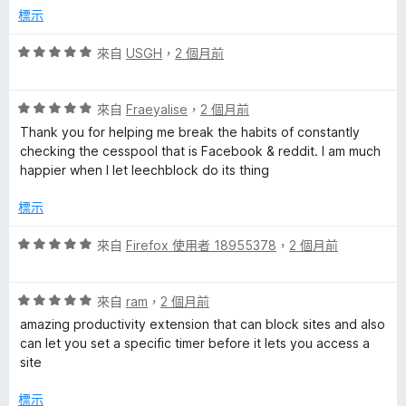
分
分
標示
，
5
滿
分
評
來自
USGH
，
2 個月前
分
價
5
5
分
評
分
來自
Fraeyalise
，
2 個月前
價
，
Thank you for helping me break the habits of constantly
5
滿
checking the cesspool that is Facebook & reddit. I am much
分
分
happier when I let leechblock do its thing
，
5
滿
分
標示
分
5
評
來自
Firefox 使用者 18955378
，
2 個月前
分
價
5
評
分
來自
ram
，
2 個月前
價
，
amazing productivity extension that can block sites and also
5
滿
can let you set a specific timer before it lets you access a
分
分
site
，
5
滿
分
標示