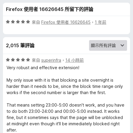
l
分
Firefox 使用者 16626645 所留下的評論
o
評
來自
Firefox 使用者 16626645
，
1 年前
c
價
5
分
k
2,015 筆評論
，
滿
N
分
評
來自
superinfra
，
14 小時前
5
價
Very robust and effective extension!
G
分
5
分
My only issue with it is that blocking a site overnight is
，
的
harder than it needs to be, since the block time range only
滿
works if the second number is larger than the first.
分
評
5
That means setting 23:00-5:00 doesn't work, and you have
分
to do both 23:00-24:00 and 00:00-5:00 instead. It works
論
fine, but it sometimes says that the page will be unblocked
at midnight even though it'll be immediately blocked right
after.