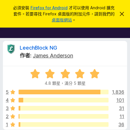
搜
登入
必須安裝
Firefox for Android
才可以使用 Android 擴充
尋
套件。若要尋找 Firefox 桌面版的附加元件，請到我們的
忽
F
略
桌面版網站
。
此
i
通
r
知
e
f
L
LeechBlock NG
o
作者:
James Anderson
x
e
瀏
評
覽
e
價
器
4.8 顆星，滿分 5 顆星
4
附
c
.
5
1,836
加
8
4
101
元
h
分
件
3
31
，
滿
B
2
11
分
1
36
5