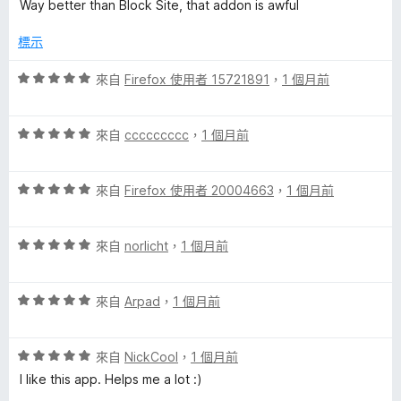
價
Way better than Block Site, that addon is awful
5
5
分
分
標示
，
滿
評
來自
Firefox 使用者 15721891
，
1 個月前
分
價
5
5
分
評
分
來自
ccccccccc
，
1 個月前
價
，
5
滿
評
分
來自
Firefox 使用者 20004663
，
1 個月前
分
價
，
5
5
滿
分
評
分
來自
norlicht
，
1 個月前
分
價
，
5
5
滿
分
評
分
來自
Arpad
，
1 個月前
分
價
，
5
5
滿
分
評
分
來自
NickCool
，
1 個月前
分
價
，
5
I like this app. Helps me a lot :)
5
滿
分