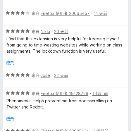
價
5
評
分
來自
Firefox 使用者 20065457
，
11 天前
價
，
4
滿
評
分
來自
Nikki
，
20 天前
分
價
，
5
I find that this extension is very helpful for keeping myself
5
滿
分
from going to time-wasting websites while working on class
分
分
assignments. The lockdown function is very useful.
，
5
滿
分
標示
分
5
評
來自
José
，
22 天前
分
價
5
評
分
來自
Firefox 使用者 19128726
，
1 個月前
價
，
Phenomenal. Helps prevent me from doomscrolling on
5
滿
Twitter and Reddit.
分
分
，
5
標示
滿
分
分
評