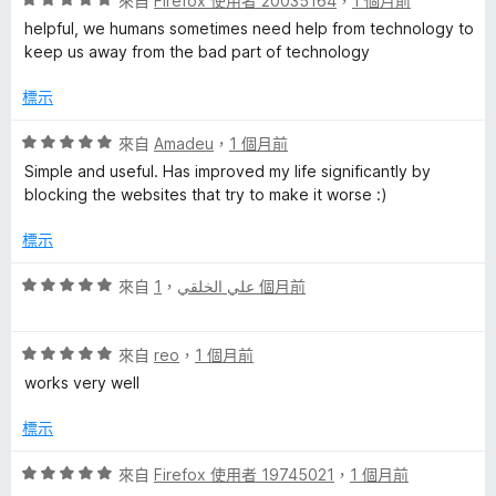
來自
Firefox 使用者 20035164
，
1 個月前
5
價
helpful, we humans sometimes need help from technology to
分
5
keep us away from the bad part of technology
分
，
標示
滿
分
評
來自
Amadeu
，
1 個月前
5
價
Simple and useful. Has improved my life significantly by
分
5
blocking the websites that try to make it worse :)
分
，
標示
滿
分
評
來自
，
علي الخلقي
1 個月前
5
價
分
5
評
分
來自
reo
，
1 個月前
價
，
works very well
5
滿
分
分
標示
，
5
滿
分
評
來自
Firefox 使用者 19745021
，
1 個月前
分