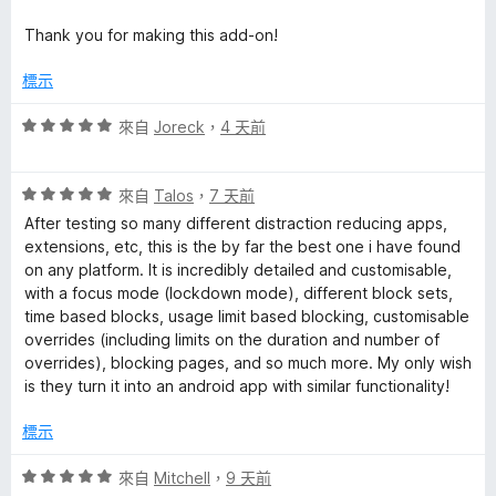
Thank you for making this add-on!
標示
評
來自
Joreck
，
4 天前
價
5
評
分
來自
Talos
，
7 天前
價
，
After testing so many different distraction reducing apps,
5
滿
extensions, etc, this is the by far the best one i have found
分
分
on any platform. It is incredibly detailed and customisable,
，
5
with a focus mode (lockdown mode), different block sets,
滿
分
time based blocks, usage limit based blocking, customisable
分
overrides (including limits on the duration and number of
5
overrides), blocking pages, and so much more. My only wish
分
is they turn it into an android app with similar functionality!
標示
評
來自
Mitchell
，
9 天前