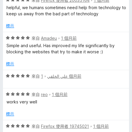
來自
Firefox 使用者 20035164
，
1 個月前
5
價
helpful, we humans sometimes need help from technology to
分
5
keep us away from the bad part of technology
分
，
標示
滿
分
評
來自
Amadeu
，
1 個月前
5
價
Simple and useful. Has improved my life significantly by
分
5
blocking the websites that try to make it worse :)
分
，
標示
滿
分
評
來自
，
علي الخلقي
1 個月前
5
價
分
5
評
分
來自
reo
，
1 個月前
價
，
works very well
5
滿
分
分
標示
，
5
滿
分
評
來自
Firefox 使用者 19745021
，
1 個月前
分