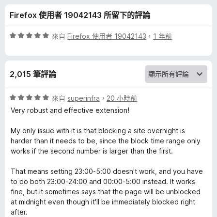
l
分
Firefox 使用者 19042143 所留下的評論
o
評
來自
Firefox 使用者 19042143
，
1 年前
c
價
5
分
k
2,015 筆評論
，
滿
N
分
評
來自
superinfra
，
20 小時前
5
價
Very robust and effective extension!
G
分
5
分
My only issue with it is that blocking a site overnight is
，
的
harder than it needs to be, since the block time range only
滿
works if the second number is larger than the first.
分
評
5
That means setting 23:00-5:00 doesn't work, and you have
分
to do both 23:00-24:00 and 00:00-5:00 instead. It works
論
fine, but it sometimes says that the page will be unblocked
at midnight even though it'll be immediately blocked right
after.