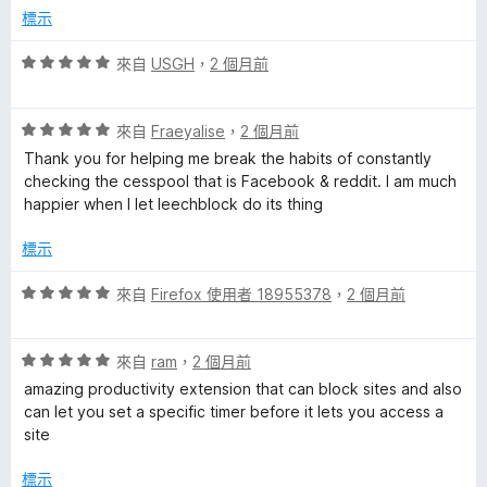
分
分
標示
，
5
滿
分
評
來自
USGH
，
2 個月前
分
價
5
5
分
評
分
來自
Fraeyalise
，
2 個月前
價
，
Thank you for helping me break the habits of constantly
5
滿
checking the cesspool that is Facebook & reddit. I am much
分
分
happier when I let leechblock do its thing
，
5
滿
分
標示
分
5
評
來自
Firefox 使用者 18955378
，
2 個月前
分
價
5
評
分
來自
ram
，
2 個月前
價
，
amazing productivity extension that can block sites and also
5
滿
can let you set a specific timer before it lets you access a
分
分
site
，
5
滿
分
標示