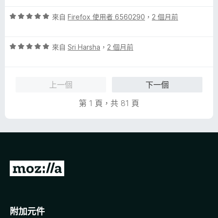
分
5
評
來自
Firefox 使用者 6560290
，
2 個月前
分
價
5
評
分
來自
Sri Harsha
，
2 個月前
價
，
5
滿
分
分
上一個
下一個
，
5
滿
分
第 1 頁，共 81 頁
分
5
分
前
往
M
o
附加元件