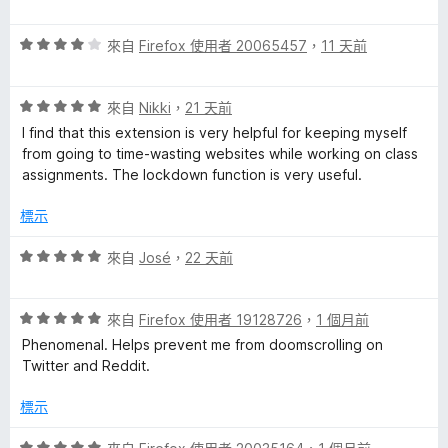
價
5
評
分
來自
Firefox 使用者 20065457
，
11 天前
價
，
4
滿
評
分
來自
Nikki
，
21 天前
分
價
，
5
I find that this extension is very helpful for keeping myself
5
滿
分
from going to time-wasting websites while working on class
分
分
assignments. The lockdown function is very useful.
，
5
滿
分
標示
分
5
評
來自
José
，
22 天前
分
價
5
評
分
來自
Firefox 使用者 19128726
，
1 個月前
價
，
Phenomenal. Helps prevent me from doomscrolling on
5
滿
Twitter and Reddit.
分
分
，
5
標示
滿
分
分
評