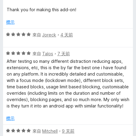
Thank you for making this add-on!
標示
評
來自
Joreck
，
4 天前
價
5
評
分
來自
Talos
，
7 天前
價
，
After testing so many different distraction reducing apps,
5
滿
extensions, etc, this is the by far the best one i have found
分
分
on any platform. It is incredibly detailed and customisable,
，
5
with a focus mode (lockdown mode), different block sets,
滿
分
time based blocks, usage limit based blocking, customisable
分
overrides (including limits on the duration and number of
5
overrides), blocking pages, and so much more. My only wish
分
is they turn it into an android app with similar functionality!
標示
評
來自
Mitchell
，
9 天前