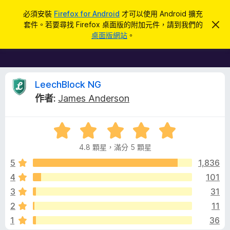
搜
登入
必須安裝
Firefox for Android
才可以使用 Android 擴充
尋
套件。若要尋找 Firefox 桌面版的附加元件，請到我們的
忽
F
略
桌面版網站
。
此
i
通
r
知
e
f
L
LeechBlock NG
o
作者:
James Anderson
x
e
瀏
評
覽
e
價
器
4.8 顆星，滿分 5 顆星
4
附
c
.
5
1,836
加
8
4
101
元
h
分
件
3
31
，
滿
B
2
11
分
1
36
5