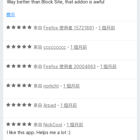
價
Way better than Block Site, that addon is awful
5
5
分
分
標示
，
滿
評
來自
Firefox 使用者 15721891
，
1 個月前
分
價
5
5
分
評
分
來自
ccccccccc
，
1 個月前
價
，
5
滿
評
分
來自
Firefox 使用者 20004663
，
1 個月前
分
價
，
5
5
滿
分
評
分
來自
norlicht
，
1 個月前
分
價
，
5
5
滿
分
評
分
來自
Arpad
，
1 個月前
分
價
，
5
5
滿
分
評
分
來自
NickCool
，
1 個月前
分
價
，
5
I like this app. Helps me a lot :)
5
滿
分