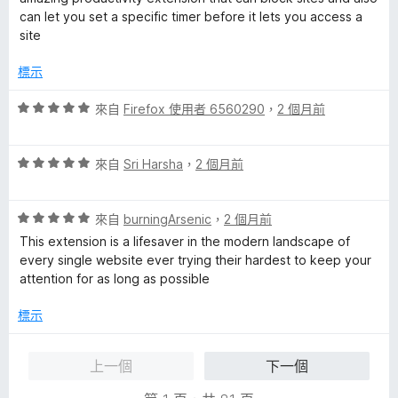
5
滿
can let you set a specific timer before it lets you access a
分
分
site
，
5
滿
分
標示
分
5
評
來自
Firefox 使用者 6560290
，
2 個月前
分
價
5
評
分
來自
Sri Harsha
，
2 個月前
價
，
5
滿
評
分
來自
burningArsenic
，
2 個月前
分
價
，
5
This extension is a lifesaver in the modern landscape of
5
滿
分
every single website ever trying their hardest to keep your
分
分
attention for as long as possible
，
5
滿
分
標示
分
5
上一個
下一個
分