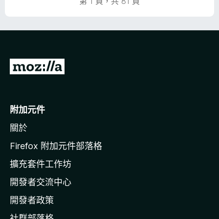
第 1 頁，共 81 頁
前
往
M
o
附加元件
z
關於
i
l
Firefox 附加元件部落格
l
擴充套件工作坊
a
開發者交流中心
官
網
開發者政策
社群部落格