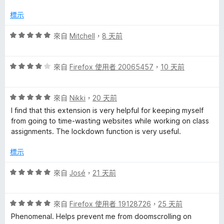
標示
評
來自
Mitchell
，
8 天前
價
5
評
分
來自
Firefox 使用者 20065457
，
10 天前
價
，
4
滿
評
分
來自
Nikki
，
20 天前
分
價
，
5
I find that this extension is very helpful for keeping myself
5
滿
分
from going to time-wasting websites while working on class
分
分
assignments. The lockdown function is very useful.
，
5
滿
分
標示
分
5
評
來自
José
，
21 天前
分
價
5
評
分
來自
Firefox 使用者 19128726
，
25 天前
價
，
Phenomenal. Helps prevent me from doomscrolling on