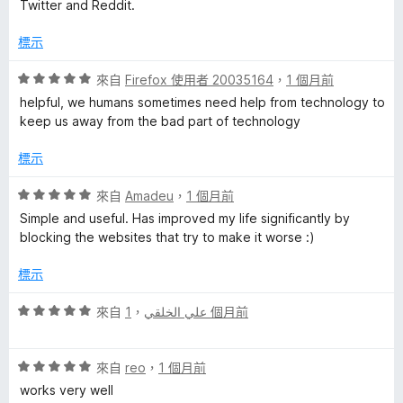
5
滿
Twitter and Reddit.
分
分
，
5
標示
滿
分
分
評
來自
Firefox 使用者 20035164
，
1 個月前
5
價
helpful, we humans sometimes need help from technology to
分
5
keep us away from the bad part of technology
分
，
標示
滿
分
評
來自
Amadeu
，
1 個月前
5
價
Simple and useful. Has improved my life significantly by
分
5
blocking the websites that try to make it worse :)
分
，
標示
滿
分
評
來自
，
علي الخلقي
1 個月前
5
價
分
5
評
分
來自
reo
，
1 個月前
價
，
works very well