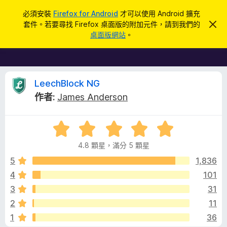
搜
登入
必須安裝
Firefox for Android
才可以使用 Android 擴充
尋
套件。若要尋找 Firefox 桌面版的附加元件，請到我們的
忽
F
略
桌面版網站
。
此
i
通
r
知
e
f
L
LeechBlock NG
o
作者:
James Anderson
x
e
瀏
評
覽
e
價
器
4.8 顆星，滿分 5 顆星
4
附
c
.
5
1,836
加
8
4
101
元
h
分
件
3
31
，
滿
B
2
11
分
1
36
5