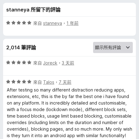
l
分
stanneya 所留下的評論
o
評
來自
stanneya
，
1 年前
c
價
5
分
k
2,014 筆評論
，
滿
N
分
評
來自
Joreck
，
3 天前
5
價
G
分
5
評
分
來自
Talos
，
7 天前
價
，
的
After testing so many different distraction reducing apps,
5
滿
extensions, etc, this is the by far the best one i have found
分
分
on any platform. It is incredibly detailed and customisable,
評
，
5
with a focus mode (lockdown mode), different block sets,
滿
分
time based blocks, usage limit based blocking, customisable
論
分
overrides (including limits on the duration and number of
5
overrides), blocking pages, and so much more. My only wish
分
is they turn it into an android app with similar functionality!