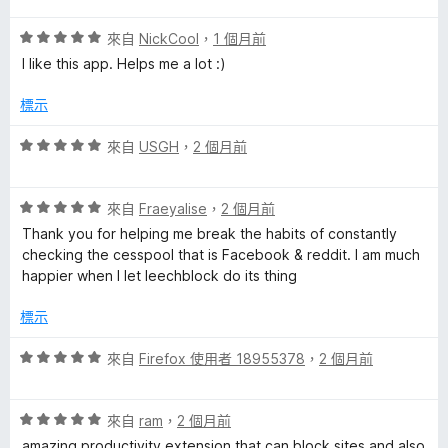
5
滿
分
評
分
來自
NickCool
，
1 個月前
分
價
，
5
I like this app. Helps me a lot :)
5
滿
分
分
分
標示
，
5
滿
分
評
來自
USGH
，
2 個月前
分
價
5
5
分
評
分
來自
Fraeyalise
，
2 個月前
價
，
Thank you for helping me break the habits of constantly
5
滿
checking the cesspool that is Facebook & reddit. I am much
分
分
happier when I let leechblock do its thing
，
5
滿
分
標示
分
5
評
來自
Firefox 使用者 18955378
，
2 個月前
分
價
5
評
分
來自
ram
，
2 個月前
價
，
amazing productivity extension that can block sites and also