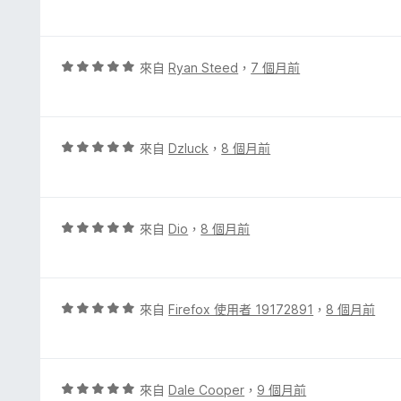
價
分
5
5
分
分
，
評
來自
Ryan Steed
，
7 個月前
滿
價
分
5
5
分
分
，
評
來自
Dzluck
，
8 個月前
滿
價
分
5
5
分
分
，
評
來自
Dio
，
8 個月前
滿
價
分
5
5
分
分
，
評
來自
Firefox 使用者 19172891
，
8 個月前
滿
價
分
5
5
分
分
，
評
來自
Dale Cooper
，
9 個月前