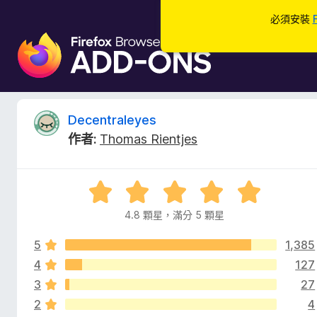
必須安裝
F
i
r
e
f
D
Decentraleyes
o
作者:
Thomas Rientjes
x
e
瀏
覽
c
評
器
價
附
4.8 顆星，滿分 5 顆星
e
4
加
.
元
5
1,385
8
n
件
分
4
127
，
3
27
t
滿
2
4
分