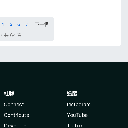
4
5
6
7
下一個
，共 64 頁
社群
追蹤
Connect
Instagram
Contribute
YouTube
Developer
TikTok