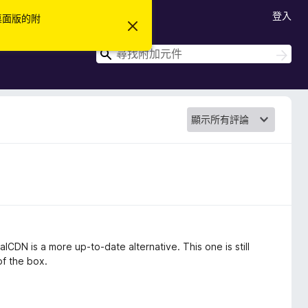
登入
 桌面版的附
忽
略
此
搜
搜
通
尋
尋
知
lCDN is a more up-to-date alternative. This one is still
of the box.