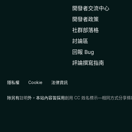
l
l
開發者交流中心
a
開發者政策
官
社群部落格
網
討論區
回報 Bug
評論撰寫指南
隱私權
Cookie
法律資訊
除另有
註明
外，本站內容皆採用
創用 CC 姓名標示—相同方式分享條款