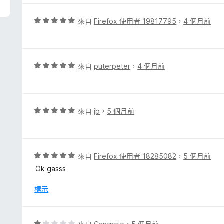
分
5
評
來自
Firefox 使用者 19817795
，
4 個月前
分
價
5
分
，
評
來自
puterpeter
，
4 個月前
滿
價
分
5
5
分
分
，
評
來自
jb
，
5 個月前
滿
價
分
5
5
分
分
，
評
來自
Firefox 使用者 18285082
，
5 個月前
滿
價
Ok gasss
分
5
5
分
標示
分
，
滿
分
評