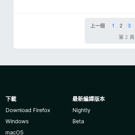
滿
價
分
5
5
分
分
，
上一個
1
2
3
滿
分
第 2 頁
5
分
下載
最新編譯版本
Download Firefox
Nightly
Windows
Beta
macOS