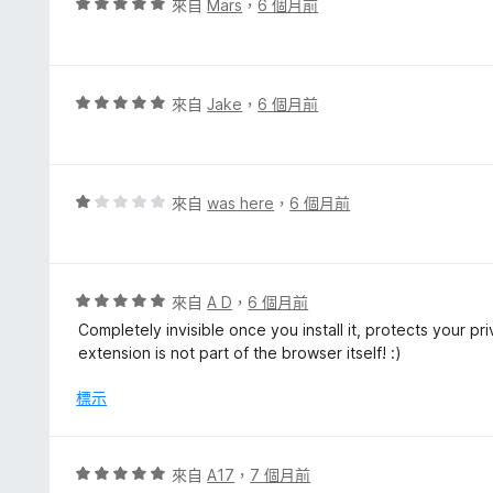
評
來自
Mars
，
6 個月前
5
價
分
5
分
，
評
來自
Jake
，
6 個月前
滿
價
分
5
5
分
分
，
評
來自
was here
，
6 個月前
滿
價
分
1
5
分
分
，
評
來自
A D
，
6 個月前
滿
價
Completely invisible once you install it, protects your pr
分
5
extension is not part of the browser itself! :)
5
分
分
，
標示
滿
分
5
評
來自
A17
，
7 個月前
分