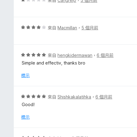
來自
Cangrejo
，
5 個月前
5
價
分
1
分
，
評
來自
Macmillan
，
5 個月前
滿
價
分
4
5
分
分
，
評
來自
hengkidermawan
，
6 個月前
滿
價
Simple and effectiv, thanks bro
分
5
5
分
標示
分
，
滿
分
評
來自
Shishkakalatihka
，
6 個月前
5
價
Good!
分
5
分
標示
，
滿
分