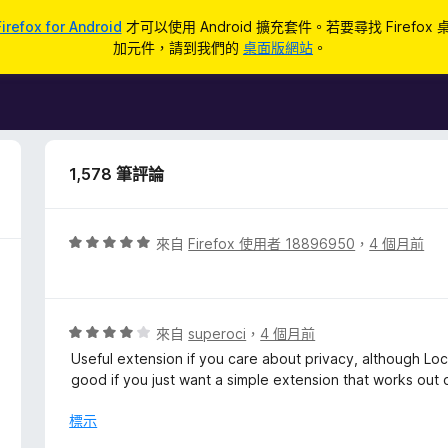
Firefox for Android
才可以使用 Android 擴充套件。若要尋找 Firefox
加元件，請到我們的
桌面版網站
。
1,578 筆評論
評
來自
Firefox 使用者 18896950
，
4 個月前
價
5
分
，
評
來自
superoci
，
4 個月前
滿
價
Useful extension if you care about privacy, although Loca
分
4
good if you just want a simple extension that works out 
5
分
分
，
標示
滿