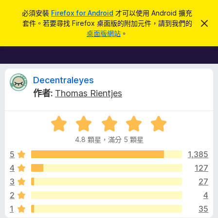
搜
登入
必須安裝
Firefox for Android
才可以使用 Android 擴充
尋
套件。若要尋找 Firefox 桌面版的附加元件，請到我們的
忽
F
略
桌面版網站
。
此
i
通
r
知
e
f
D
Decentraleyes
o
作者:
Thomas Rientjes
x
e
瀏
評
覽
c
價
器
4.8 顆星，滿分 5 顆星
4
附
e
.
5
1,385
加
8
4
127
元
n
分
件
3
27
，
滿
t
2
4
分
1
35
5