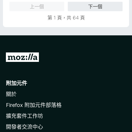
分
分
上一個
下一個
，
滿
第 1 頁，共 64 頁
分
5
分
前
往
M
o
附加元件
z
關於
i
l
Firefox 附加元件部落格
l
擴充套件工作坊
a
開發者交流中心
官