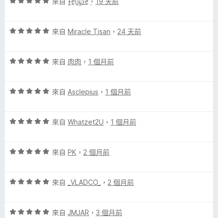
評
分
來自
ܻ⨍ꫀׁׅܻ݊ᥣׁׅ֪ꪱׁׁׁׅׅׅ℘ꫀׁׅܻ݊
，
19 天前
分
價
，
5
5
滿
分
評
分
來自
Miracle Tisan
，
24 天前
分
價
，
5
5
滿
分
評
分
來自
肉肉
，
1 個月前
分
價
，
5
5
滿
分
評
分
來自
Asclepius
，
1 個月前
分
價
，
5
5
滿
分
評
分
來自
Whatzet2U
，
1 個月前
分
價
，
5
5
滿
分
評
分
來自
PK
，
2 個月前
分
價
，
5
5
滿
分
評
分
來自
_VLADCO_
，
2 個月前
分
價
，
5
5
滿
分
評
分
來自
JMJAR
，
3 個月前
分