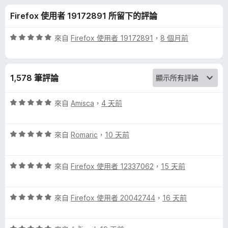
r
分
Firefox 使用者 19172891 所留下的評論
a
評
來自
Firefox 使用者 19172891
，
8 個月前
l
價
5
分
e
1,578 筆評論
，
滿
y
分
評
來自
Amisca
，
4 天前
5
價
e
分
5
評
分
來自
Romaric
，
10 天前
價
，
s
5
滿
評
分
來自
Firefox 使用者 12337062
，
15 天前
分
的
價
，
5
5
滿
分
評
評
分
來自
Firefox 使用者 20042744
，
16 天前
分
價
，
5
5
論
滿
分