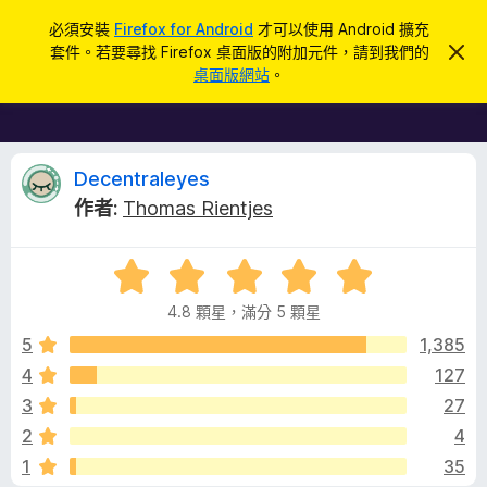
搜
登入
必須安裝
Firefox for Android
才可以使用 Android 擴充
尋
套件。若要尋找 Firefox 桌面版的附加元件，請到我們的
忽
F
略
桌面版網站
。
此
i
通
r
知
e
f
D
Decentraleyes
o
作者:
Thomas Rientjes
x
e
瀏
評
覽
c
價
器
4.8 顆星，滿分 5 顆星
4
附
e
.
5
1,385
加
8
4
127
元
n
分
件
3
27
，
滿
t
2
4
分
1
35
5