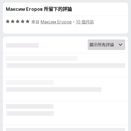
r
分
Максим Егоров 所留下的評論
a
評
來自
Максим Егоров
，
10 個月前
l
價
5
分
e
，
滿
y
分
5
e
分
s
的
評
論