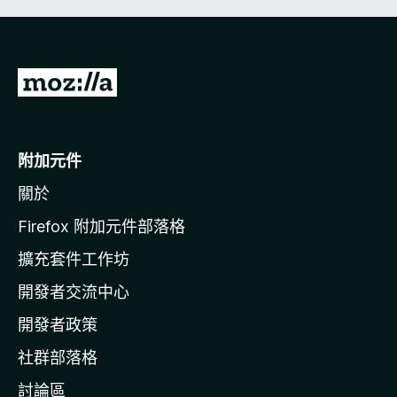
前
往
M
o
附加元件
z
關於
i
l
Firefox 附加元件部落格
l
擴充套件工作坊
a
開發者交流中心
官
網
開發者政策
社群部落格
討論區