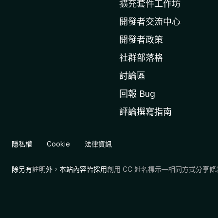
擴充套件工作坊
l
l
開發者交流中心
a
開發者政策
官
社群部落格
網
討論區
回報 Bug
評論撰寫指南
隱私權
Cookie
法律資訊
除另有
註明
外，本站內容皆採用
創用 CC 姓名標示—相同方式分享條款