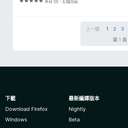
評
來自
nfj
，
4 個月前
5
價
分
5
分
，
上一個
1
2
3
滿
分
第 1 
5
分
下載
最新編譯版本
Download Firefox
Nightly
Windows
Beta