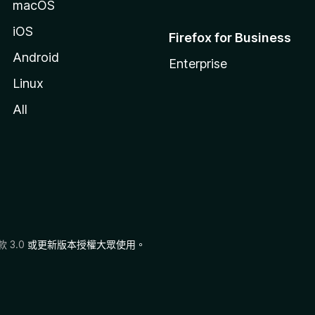
macOS
iOS
Firefox for Business
Android
Enterprise
Linux
All
 3.0
或更新版本授權大眾使用。