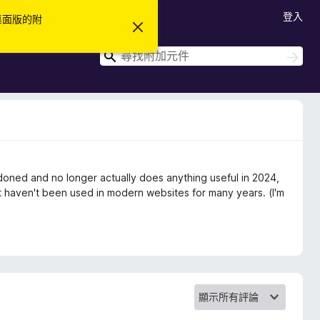
登入
 桌面版的附
忽
略
此
搜
搜
通
尋
尋
知
doned and no longer actually does anything useful in 2024,
hat haven't been used in modern websites for many years. (I'm