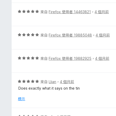
5
分
分
，
評
來自
Firefox 使用者 14463821
，
4 個月前
滿
價
分
5
5
分
分
，
評
來自
Firefox 使用者 19885048
，
4 個月前
滿
價
分
5
5
分
分
，
評
來自
Firefox 使用者 19882925
，
4 個月前
滿
價
分
5
5
分
分
，
評
來自
Llian
，
4 個月前
滿
價
Does exactly what it says on the tin
分
5
5
分
標示
分
，
滿
分