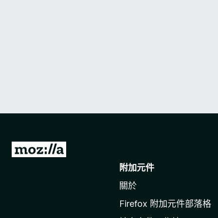
前
往
附加元件
M
關於
o
z
Firefox 附加元件部落格
i