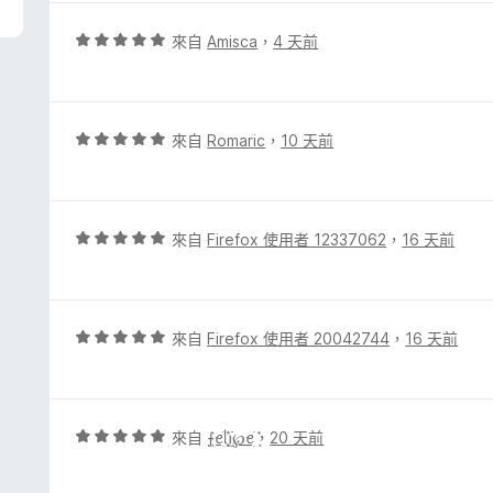
評
來自
Amisca
，
4 天前
價
5
分
，
評
來自
Romaric
，
10 天前
滿
價
分
5
5
分
分
，
評
來自
Firefox 使用者 12337062
，
16 天前
滿
價
分
5
5
分
分
，
評
來自
Firefox 使用者 20042744
，
16 天前
滿
價
分
5
5
分
分
，
評
來自
ܻ⨍ꫀׁׅܻ݊ᥣׁׅ֪ꪱׁׁׁׅׅׅ℘ꫀׁׅܻ݊
，
20 天前
滿
價
分
5