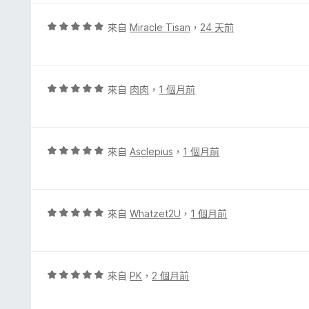
5
分
分
，
評
來自
Miracle Tisan
，
24 天前
滿
價
分
5
5
分
分
，
評
來自
肉肉
，
1 個月前
滿
價
分
5
5
分
分
，
評
來自
Asclepius
，
1 個月前
滿
價
分
5
5
分
分
，
評
來自
Whatzet2U
，
1 個月前
滿
價
分
5
5
分
分
，
評
來自
PK
，
2 個月前
滿
價
分
5