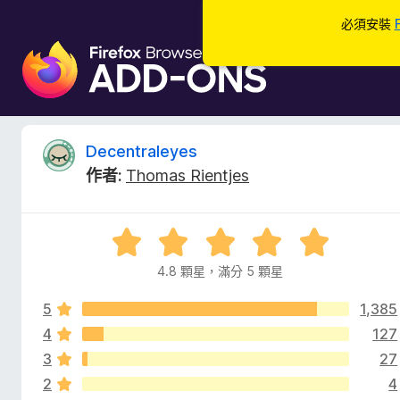
必須安裝
F
i
r
e
f
D
Decentraleyes
o
作者:
Thomas Rientjes
x
e
瀏
覽
c
評
器
價
附
4.8 顆星，滿分 5 顆星
e
4
加
.
元
5
1,385
8
n
件
分
4
127
，
3
27
t
滿
2
4
分