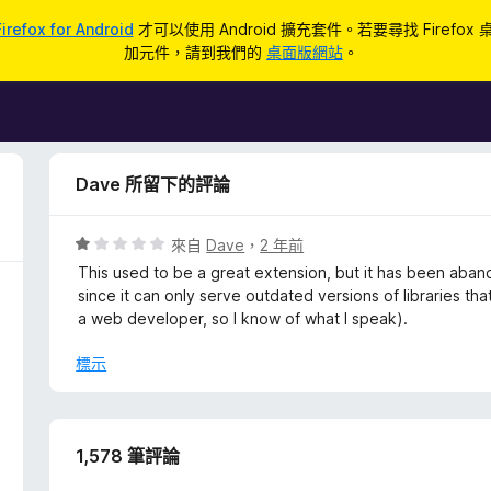
Firefox for Android
才可以使用 Android 擴充套件。若要尋找 Firefox
加元件，請到我們的
桌面版網站
。
Dave 所留下的評論
評
來自
Dave
，
2 年前
價
This used to be a great extension, but it has been aban
1
since it can only serve outdated versions of libraries t
分
a web developer, so I know of what I speak).
，
滿
標示
分
5
分
1,578 筆評論