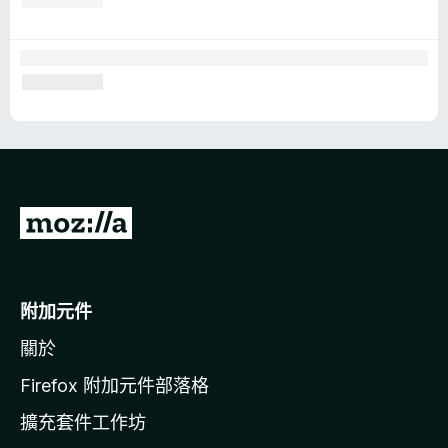
前
往
M
o
附加元件
z
關於
i
l
Firefox 附加元件部落格
l
擴充套件工作坊
a