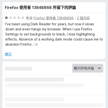
a
分
Firefox 使用者 13848868 所留下的評論
d
評
來自
Firefox 使用者 13848868
，
2 個月前
e
價
I've been using Dark Reader for years, but now it slows
1
down and even hangs my browser. When I use Firefox
分
Settings to set backgrounds to black, I lose highlighting
r
，
effects. Absence of a working dark mode could cause me to
滿
abandon Firefox. :-(
的
分
5
標示
評
分
論