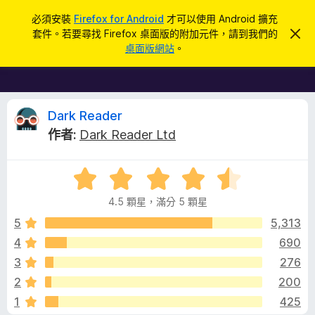
搜
登入
必須安裝
Firefox for Android
才可以使用 Android 擴充
尋
套件。若要尋找 Firefox 桌面版的附加元件，請到我們的
忽
F
略
桌面版網站
。
此
i
通
r
知
e
f
D
Dark Reader
o
作者:
Dark Reader Ltd
x
a
瀏
評
覽
r
價
器
4.5 顆星，滿分 5 顆星
4
附
k
.
5
5,313
加
5
4
690
元
R
分
件
3
276
，
滿
e
2
200
分
1
425
5