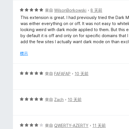
分
，
評
來自
WilsonBorkowski
，
8 天前
滿
價
This extension is great. I had previously tried the Dark
分
5
was either everything on or off. It was not easy to whi
5
分
looking weird with dark mode applied to them. But this ext
分
，
by default it is off and only on for specific domains tha
滿
add the few sites I actually want dark mode on than exclu
分
5
標示
分
評
來自
FAFAFAP
，
10 天前
價
5
分
，
評
來自
Zach
，
10 天前
滿
價
分
5
5
分
分
，
評
來自
QWERTY-AZERTY
，
11 天前