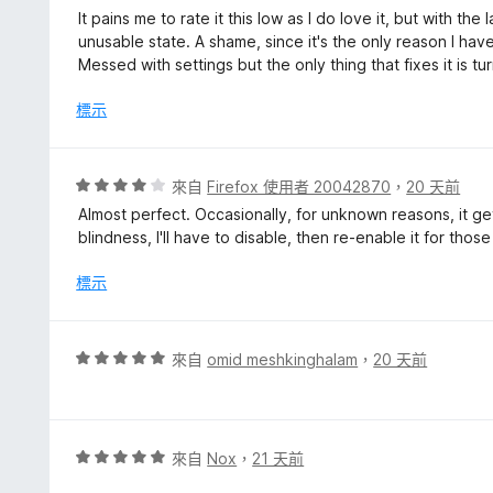
分
價
It pains me to rate it this low as I do love it, but with 
1
unusable state. A shame, since it's the only reason I hav
分
Messed with settings but the only thing that fixes it is tur
，
滿
標示
分
5
分
評
來自
Firefox 使用者 20042870
，
20 天前
價
Almost perfect. Occasionally, for unknown reasons, it 
4
blindness, I'll have to disable, then re-enable it for those
分
，
標示
滿
分
5
評
來自
omid meshkinghalam
，
20 天前
分
價
5
分
，
評
來自
Nox
，
21 天前
滿
價