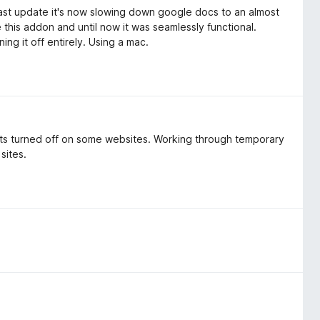
the last update it's now slowing down google docs to an almost
e this addon and until now it was seamlessly functional.
ning it off entirely. Using a mac.
gets turned off on some websites. Working through temporary
 sites.