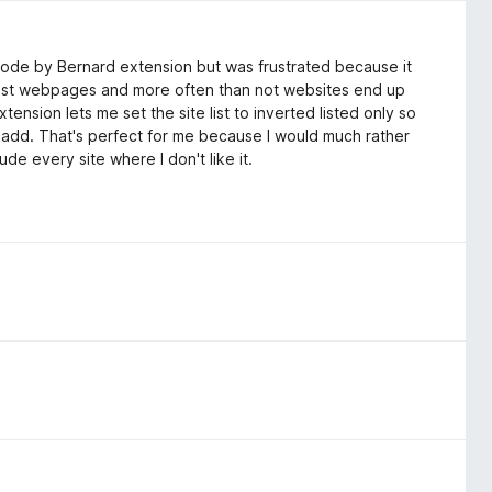
 Mode by Bernard extension but was frustrated because it
telist webpages and more often than not websites end up
ension lets me set the site list to inverted listed only so
t I add. That's perfect for me because I would much rather
de every site where I don't like it.