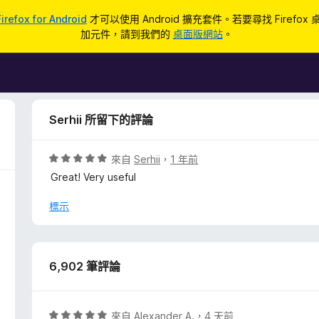
Firefox for Android
才可以使用 Android 擴充套件。若要尋找 Firefox
加元件，請到我們的
桌面版網站
。
Serhii 所留下的評論
評
來自
Serhii
，
1 年前
價
Great! Very useful
5
分
標示
，
滿
分
5
6,902 筆評論
分
評
來自
Alexander A.
，
4 天前