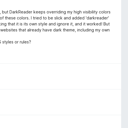
e, but DarkReader keeps overriding my high visibility colors
of these colors. I tried to be slick and added 'darkreader'
ing that it is its own style and ignore it, and it worked! But
on websites that already have dark theme, including my own
styles or rules?