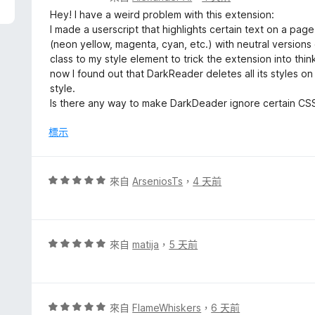
價
Hey! I have a weird problem with this extension:
5
I made a userscript that highlights certain text on a pag
分
(neon yellow, magenta, cyan, etc.) with neutral versions 
，
class to my style element to trick the extension into think
滿
now I found out that DarkReader deletes all its styles 
分
style.
5
Is there any way to make DarkDeader ignore certain CSS 
分
標示
評
來自
ArseniosTs
，
4 天前
價
5
分
，
評
來自
matija
，
5 天前
滿
價
分
5
5
分
分
，
評
來自
FlameWhiskers
，
6 天前