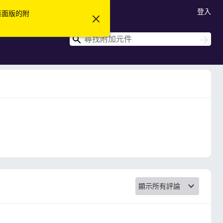
登入
 桌面版的附
忽
略
此
搜
搜
通
尋
尋
知