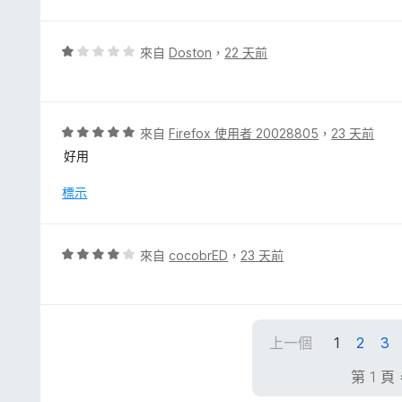
分
5
5
分
分
，
評
來自
Doston
，
22 天前
滿
價
分
1
5
分
分
，
評
來自
Firefox 使用者 20028805
，
23 天前
滿
價
好用
分
5
5
分
標示
分
，
滿
分
評
來自
cocobrED
，
23 天前
5
價
分
4
分
，
上一個
1
2
3
滿
分
第 1 頁
5