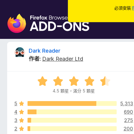
必須安裝
F
i
r
e
f
D
Dark Reader
o
作者:
Dark Reader Ltd
x
a
瀏
覽
r
評
器
價
附
4.5 顆星，滿分 5 顆星
k
4
加
.
元
5
5,313
5
R
件
分
4
690
，
3
275
e
滿
2
200
分