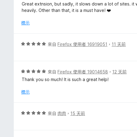
滿
價
Great extnsion, but sadly, it slows down a lot of sites. i
分
4
heavily. Other than that, it is a must have! ❤️
5
分
分
，
標示
滿
分
5
評
來自
Firefox 使用者 16919051
，
11 天前
分
價
5
分
，
評
來自
Firefox 使用者 19014658
，
12 天前
滿
價
Thank you so much! It is such a great help!
分
5
5
分
標示
分
，
滿
分
評
來自
肉肉
，
15 天前
5
價
分
5
分