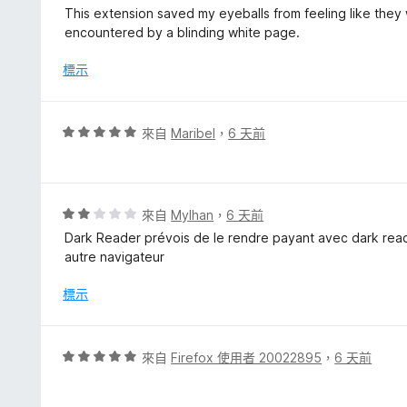
滿
價
This extension saved my eyeballs from feeling like they 
分
5
encountered by a blinding white page.
5
分
分
，
標示
滿
分
5
評
來自
Maribel
，
6 天前
分
價
5
分
，
評
來自
Mylhan
，
6 天前
滿
價
Dark Reader prévois de le rendre payant avec dark reader
分
2
autre navigateur
5
分
分
，
標示
滿
分
5
評
來自
Firefox 使用者 20022895
，
6 天前
分
價
5