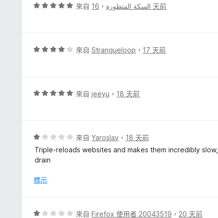
，
評
來自
，
السكة المتطورة
16 天前
滿
價
分
5
5
分
分
，
評
來自
Strangueloop
，
17 天前
滿
價
分
4
5
分
分
，
評
來自
jeeyu
，
18 天前
滿
價
分
5
5
分
分
，
評
來自
Yaroslav
，
18 天前
滿
價
Triple-reloads websites and makes them incredibly slow
分
1
drain
5
分
分
，
標示
滿
分
5
評
來自
Firefox 使用者 20043519
，
20 天前