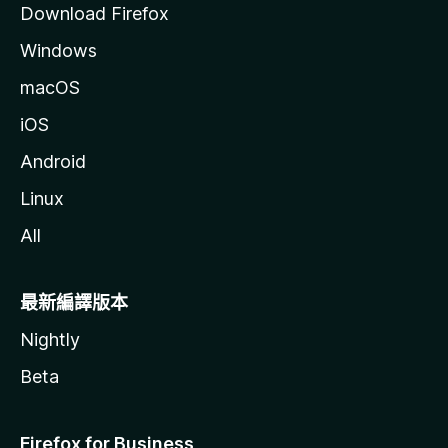
Download Firefox
Windows
macOS
iOS
Android
Linux
All
最新編譯版本
Nightly
Beta
Firefox for Business