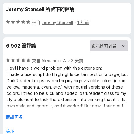
a
分
Jeremy Stansell 所留下的評論
d
評
來自
Jeremy Stansell
，
1 年前
e
價
5
分
r
6,902 筆評論
，
滿
的
分
評
來自
Alexander A.
，
3 天前
5
價
Hey! I have a weird problem with this extension:
評
分
5
I made a userscript that highlights certain text on a page, but
分
DarkReader keeps overriding my high visibility colors (neon
，
論
yellow, magenta, cyan, etc.) with neutral versions of these
滿
colors. I tried to be slick and added 'darkreader' class to my
分
style element to trick the extension into thinking that it is its
5
own style and ignore it, and it worked! But now I found out
分
that DarkReader deletes all its styles on websites that
展
閱讀更多
already have dark theme, including my own style.
開
Is there any way to make DarkDeader ignore certain CSS
後
標示
styles or rules?