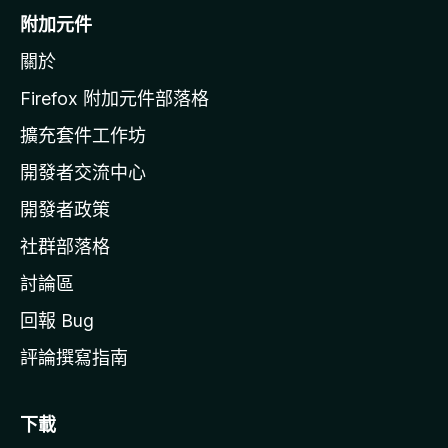
o
附加元件
z
關於
i
l
Firefox 附加元件部落格
l
擴充套件工作坊
a
開發者交流中心
官
網
開發者政策
社群部落格
討論區
回報 Bug
評論撰寫指南
下載