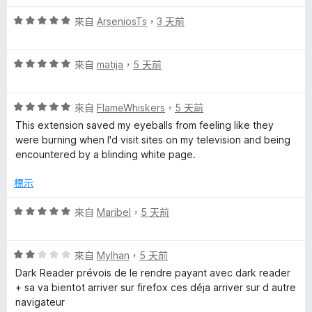
評
來自
ArseniosTs
，
3 天前
價
5
評
分
來自
matija
，
5 天前
價
，
5
滿
評
分
來自
FlameWhiskers
，
5 天前
分
價
，
5
This extension saved my eyeballs from feeling like they
5
滿
分
were burning when I'd visit sites on my television and being
分
分
encountered by a blinding white page.
，
5
滿
分
標示
分
5
評
來自
Maribel
，
5 天前
分
價
5
評
分
來自
Mylhan
，
5 天前
價
，
Dark Reader prévois de le rendre payant avec dark reader
2
滿
+ sa va bientot arriver sur firefox ces déja arriver sur d autre
分
分
navigateur