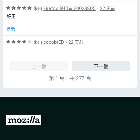
1
滿
分
評
分
來自
Firefox 使用者 20028805
，
22 天前
分
價
，
5
好用
5
滿
分
分
分
標示
，
5
滿
分
評
來自
cocobrED
，
22 天前
分
價
5
4
分
分
上一個
下一個
，
滿
第 1 頁，共 277 頁
分
5
分
前
往
M