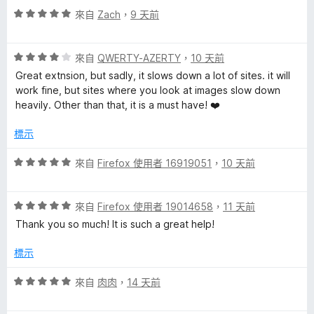
評
分
來自
Zach
，
9 天前
價
，
5
滿
評
分
來自
QWERTY-AZERTY
，
10 天前
分
價
，
5
Great extnsion, but sadly, it slows down a lot of sites. it will
4
滿
分
work fine, but sites where you look at images slow down
分
分
heavily. Other than that, it is a must have! ❤️
，
5
滿
分
標示
分
5
評
來自
Firefox 使用者 16919051
，
10 天前
分
價
5
評
分
來自
Firefox 使用者 19014658
，
11 天前
價
，
Thank you so much! It is such a great help!
5
滿
分
分
標示
，
5
滿
分
評
來自
肉肉
，
14 天前
分
價
5
5