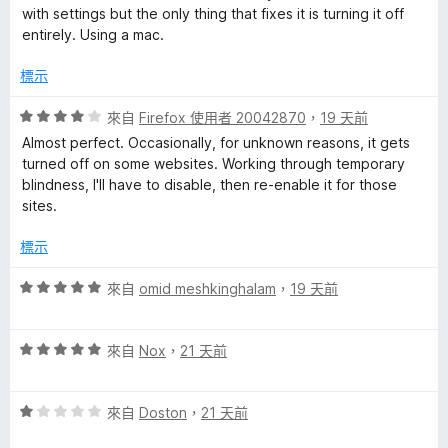
滿
with settings but the only thing that fixes it is turning it off
分
entirely. Using a mac.
5
分
標示
評
來自
Firefox 使用者 20042870
，
19 天前
價
Almost perfect. Occasionally, for unknown reasons, it gets
4
turned off on some websites. Working through temporary
分
blindness, I'll have to disable, then re-enable it for those
，
sites.
滿
分
標示
5
分
評
來自
omid meshkinghalam
，
19 天前
價
5
評
分
來自
Nox
，
21 天前
價
，
5
滿
評
分
來自
Doston
，
21 天前
分
價
，
5