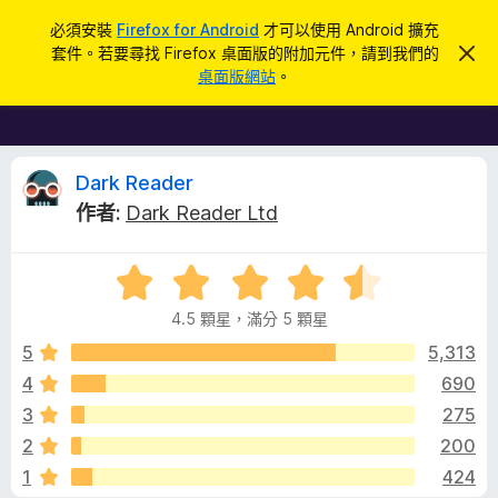
搜
登入
必須安裝
Firefox for Android
才可以使用 Android 擴充
尋
套件。若要尋找 Firefox 桌面版的附加元件，請到我們的
忽
F
略
桌面版網站
。
此
i
通
r
知
e
f
D
Dark Reader
o
作者:
Dark Reader Ltd
x
a
瀏
評
覽
r
價
器
4.5 顆星，滿分 5 顆星
4
附
k
.
5
5,313
加
5
4
690
元
R
分
件
3
275
，
滿
e
2
200
分
1
424
5