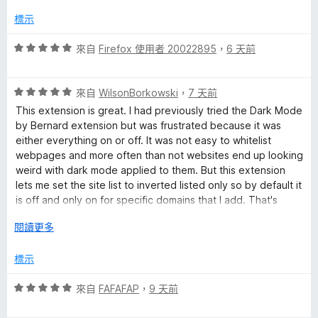
，
5
滿
分
標示
分
5
評
來自
Firefox 使用者 20022895
，
6 天前
分
價
5
評
分
來自
WilsonBorkowski
，
7 天前
價
，
This extension is great. I had previously tried the Dark Mode
5
滿
by Bernard extension but was frustrated because it was
分
分
either everything on or off. It was not easy to whitelist
，
5
webpages and more often than not websites end up looking
滿
分
weird with dark mode applied to them. But this extension
分
lets me set the site list to inverted listed only so by default it
5
is off and only on for specific domains that I add. That's
分
perfect for me because I would much rather add the few
展
閱讀更多
sites I actually want dark mode on than exclude every site
開
where I don't like it.
後
標示
評
來自
FAFAFAP
，
9 天前
價
5