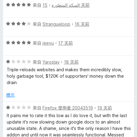
分
評
分
來自
，
السكة المتطورة
15 天前
價
，
5
滿
評
分
來自
Strangueloop
，
16 天前
分
價
，
5
4
滿
分
評
分
來自
jeeyu
，
17 天前
分
價
，
5
5
滿
分
評
分
來自
Yaroslav
，
18 天前
分
價
，
5
Triple-reloads websites and makes them incredibly slow,
1
滿
分
holy garbage tool, $120K of supporters' money down the
分
分
drain
，
5
滿
分
標示
分
5
評
來自
Firefox 使用者 20043519
，
19 天前
分
價
It pains me to rate it this low as I do love it, but with the last
1
update it's now slowing down google docs to an almost
分
unusable state. A shame, since it's the only reason I have this
，
addon and until now it was seamlessly functional. Messed