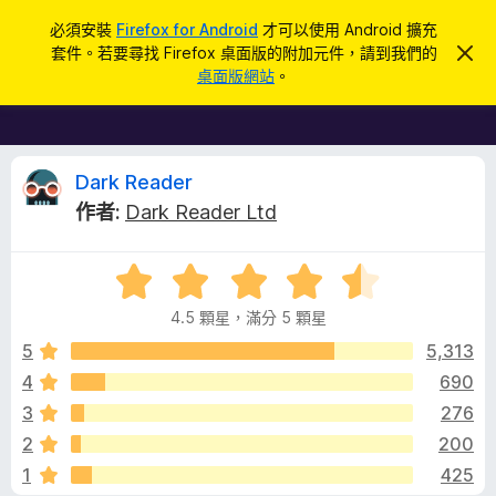
搜
登入
必須安裝
Firefox for Android
才可以使用 Android 擴充
尋
套件。若要尋找 Firefox 桌面版的附加元件，請到我們的
忽
F
略
桌面版網站
。
此
i
通
r
知
e
f
D
Dark Reader
o
作者:
Dark Reader Ltd
x
a
瀏
評
覽
r
價
器
4.5 顆星，滿分 5 顆星
4
附
k
.
5
5,313
加
5
4
690
元
R
分
件
3
276
，
滿
e
2
200
分
1
425
5