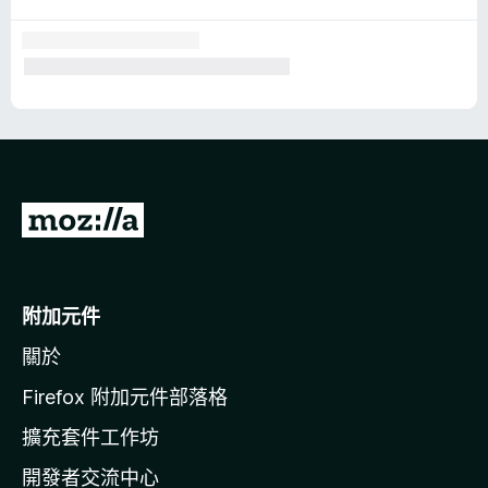
前
往
M
o
附加元件
z
關於
i
l
Firefox 附加元件部落格
l
擴充套件工作坊
a
開發者交流中心
官