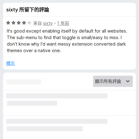
a
分
sixty 所留下的評論
d
評
來自
sixty
，
1 年前
e
價
It's good except enabling itself by default for all websites.
4
The sub-menu to find that toggle is small/easy to miss. I
分
don't know why I'd want messy extension converted dark
r
，
themes over a native one.
滿
的
分
標示
5
評
分
論