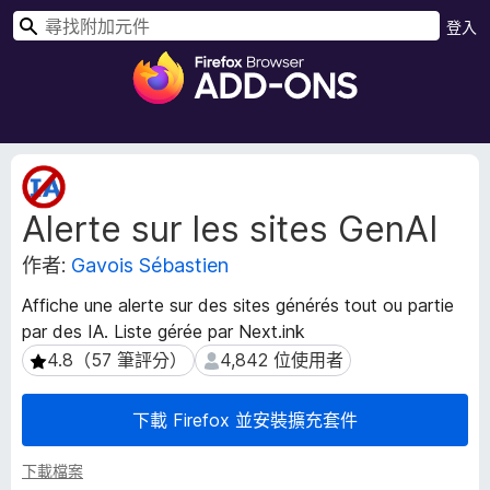
搜
登入
尋
F
i
r
e
f
擴
o
充
Alerte sur les sites GenAI
套
x
件
瀏
作者:
Gavois Sébastien
後
覽
設
器
Affiche une alerte sur des sites générés tout ou partie
資
附
par des IA. Liste gérée par Next.ink
料
加
4.8（57 筆評分）
4,842 位使用者
4.8（57 筆評分）
4,842 位使用者
元
件
下載 Firefox 並安裝擴充套件
下載檔案