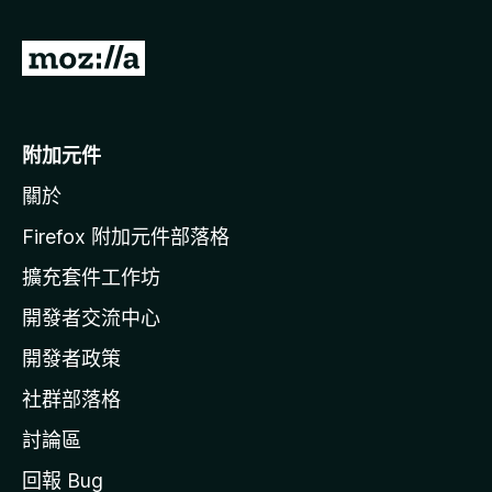
前
往
M
o
附加元件
z
關於
i
l
Firefox 附加元件部落格
l
擴充套件工作坊
a
開發者交流中心
官
網
開發者政策
社群部落格
討論區
回報 Bug