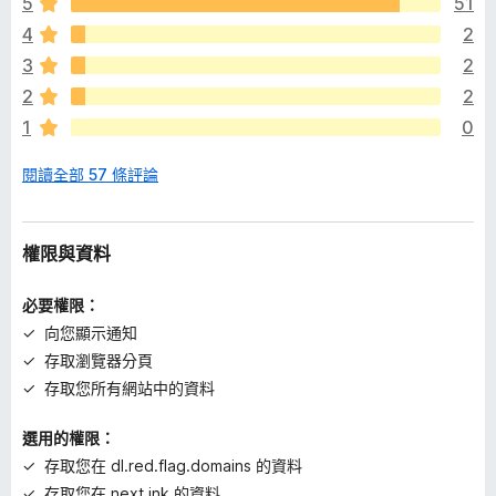
5
51
沒
4
2
有
評
3
2
分
2
2
1
0
閱讀全部 57 條評論
權限與資料
必要權限：
向您顯示通知
存取瀏覽器分頁
存取您所有網站中的資料
選用的權限：
存取您在 dl.red.flag.domains 的資料
存取您在 next.ink 的資料